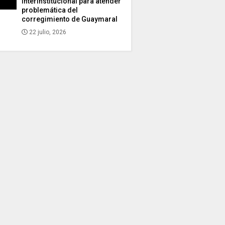
interinstitucional para atender
problemática del
corregimiento de Guaymaral
22 julio, 2026