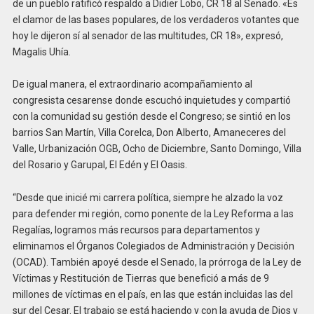
de un pueblo ratificó respaldo a Didier Lobo, CR 18 al Senado. «Es
el clamor de las bases populares, de los verdaderos votantes que
hoy le dijeron sí al senador de las multitudes, CR 18», expresó,
Magalis Uhía.
De igual manera, el extraordinario acompañamiento al
congresista cesarense donde escuchó inquietudes y compartió
con la comunidad su gestión desde el Congreso; se sintió en los
barrios San Martín, Villa Corelca, Don Alberto, Amaneceres del
Valle, Urbanización OGB, Ocho de Diciembre, Santo Domingo, Villa
del Rosario y Garupal, El Edén y El Oasis.
“Desde que inicié mi carrera política, siempre he alzado la voz
para defender mi región, como ponente de la Ley Reforma a las
Regalías, logramos más recursos para departamentos y
eliminamos el Órganos Colegiados de Administración y Decisión
(OCAD). También apoyé desde el Senado, la prórroga de la Ley de
Víctimas y Restitución de Tierras que benefició a más de 9
millones de víctimas en el país, en las que están incluidas las del
sur del Cesar. El trabajo se está haciendo y con la ayuda de Dios y