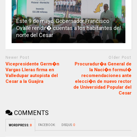
Este 9 de mayo, Gobernador Francisco
Ovalle rendir� cuentas a los habitantes del
norte del Cesar
Newer Post
Older Post
Vicepresidente Germ�n
Procuradur�a General de
Vargas Lleras firma en
la Naci�n formul�
Valledupar autopista del
recomendaciones ante
Cesar a la Guajira
elecci�n de nuevo rector
de Universidad Popular del
Cesar
COMMENTS
FACEBOOK:
DISQUS:
0
WORDPRESS:
0