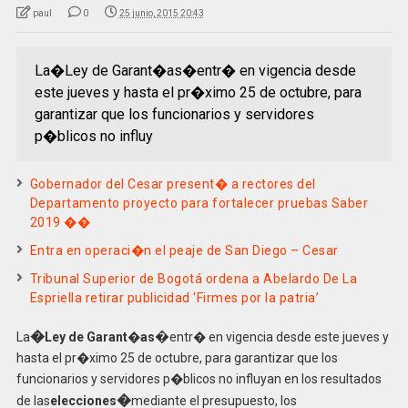
paul
0
25 junio, 2015 20:43
La�Ley de Garant�as�entr� en vigencia desde
este jueves y hasta el pr�ximo 25 de octubre, para
garantizar que los funcionarios y servidores
p�blicos no influy
Gobernador del Cesar present� a rectores del
Departamento proyecto para fortalecer pruebas Saber
2019 ��
Entra en operaci�n el peaje de San Diego – Cesar
Tribunal Superior de Bogotá ordena a Abelardo De La
Espriella retirar publicidad ‘Firmes por la patria’
�
�
La
Ley de Garant�as
entr� en vigencia desde este jueves y
hasta el pr�ximo 25 de octubre, para garantizar que los
funcionarios y servidores p�blicos no influyan en los resultados
�
de las
elecciones
mediante el presupuesto, los