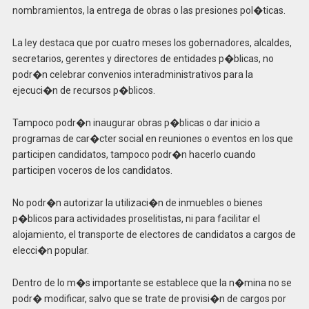
nombramientos, la entrega de obras o las presiones pol�ticas.
La ley destaca que por cuatro meses los gobernadores, alcaldes,
secretarios, gerentes y directores de entidades p�blicas, no
podr�n celebrar convenios interadministrativos para la
ejecuci�n de recursos p�blicos.
Tampoco podr�n inaugurar obras p�blicas o dar inicio a
programas de car�cter social en reuniones o eventos en los que
participen candidatos, tampoco podr�n hacerlo cuando
participen voceros de los candidatos.
No podr�n autorizar la utilizaci�n de inmuebles o bienes
p�blicos para actividades proselitistas, ni para facilitar el
alojamiento, el transporte de electores de candidatos a cargos de
elecci�n popular.
Dentro de lo m�s importante se establece que la n�mina no se
podr� modificar, salvo que se trate de provisi�n de cargos por