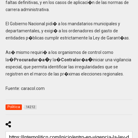
faltas definitivas, y en los casos de aplicaci�n de las normas de
carrera administrativa.
El Gobierno Nacional pidi� a los mandatarios municipales y
departamentales, y exigi� a los ordenadores del gasto de
entidades p�blicas cumplir estrictamente la Ley de Garant�as.
As� mismo requiri� a los organismos de control como
�
�
�
�
la
Procuradur�a
y la
Contralor�a
iniciar una vigilancia
especial, que permita identificar las irregularidades que se
registren en el marco de las pr�ximas elecciones regionales.
Fuente: caracol.com
Politica
14212