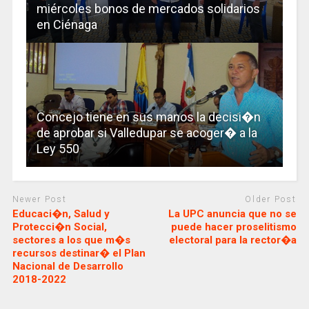
miércoles bonos de mercados solidarios
en Ciénaga
Concejo tiene en sus manos la decisi�n
de aprobar si Valledupar se acoger� a la
Ley 550
Newer Post
Older Post
Educaci�n, Salud y
La UPC anuncia que no se
Protecci�n Social,
puede hacer proselitismo
sectores a los que m�s
electoral para la rector�a
recursos destinar� el Plan
Nacional de Desarrollo
2018-2022