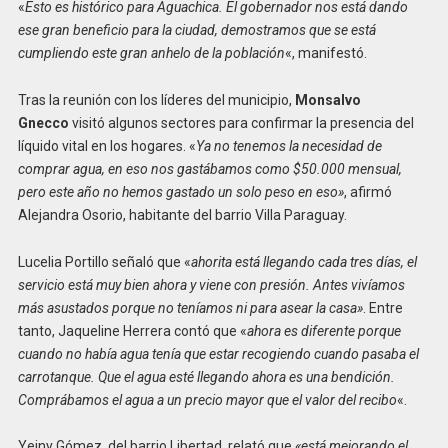
«
Esto es histórico para Aguachica. El gobernador nos está dando
ese gran beneficio para la ciudad, demostramos que se está
cumpliendo este gran anhelo de la población
«, manifestó.
Tras la reunión con los líderes del municipio,
Monsalvo
Gnecco
visitó algunos sectores para confirmar la presencia del
líquido vital en los hogares. «
Ya no tenemos la necesidad de
comprar agua, en eso nos gastábamos como $50.000 mensual,
pero este año no hemos gastado un solo peso en eso»
, afirmó
Alejandra Osorio, habitante del barrio Villa Paraguay.
Lucelia Portillo señaló que «
ahorita está llegando cada tres días, el
servicio está muy bien ahora y viene con presión. Antes vivíamos
más asustados porque no teníamos ni para asear la casa»
. Entre
tanto, Jaqueline Herrera contó que «
ahora es diferente porque
cuando no había agua tenía que estar recogiendo cuando pasaba el
carrotanque. Que el agua esté llegando ahora es una bendición.
Comprábamos el agua a un precio mayor que el valor del recibo
«.
Yeiny Gómez, del barrio Libertad, relató que
«está mejorando el