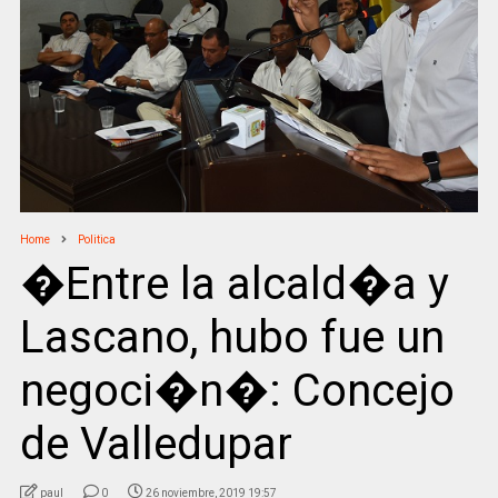
Home
Politica
�Entre la alcald�a y
Lascano, hubo fue un
negoci�n�: Concejo
de Valledupar
paul
0
26 noviembre, 2019 19:57