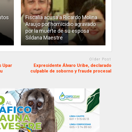
ntos
Fiscalia acusa a Ricardo Molina
Araujo por homicidio agravado
por la muerte de su esposa
Sildana Maestre
Older Post
s Upar
Expresidente Álvaro Uribe, declarado
su
culpable de soborno y fraude procesal