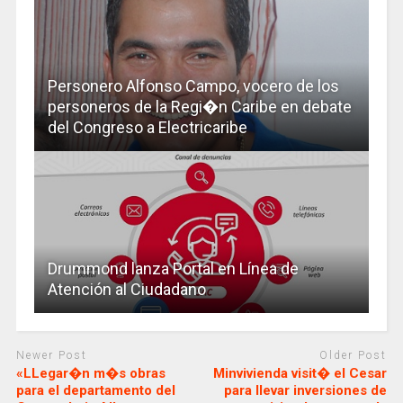
Personero Alfonso Campo, vocero de los
personeros de la Regi�n Caribe en debate
del Congreso a Electricaribe
Drummond lanza Portal en Línea de
Atención al Ciudadano
Newer Post
Older Post
«LLegar�n m�s obras
Minvivienda visit� el Cesar
para el departamento del
para llevar inversiones de