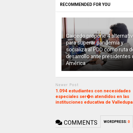
RECOMMENDED FOR YOU
Caicedo propone 4 alternati
para superar pandemia y
socializa al PDD como ruta d
desarrollo ante presidentes 
América
Newer Post
1.094 estudiantes con necesidades
especiales ser�n atendidos en las
instituciones educativa de Valledupa
COMMENTS
WORDPRESS:
0