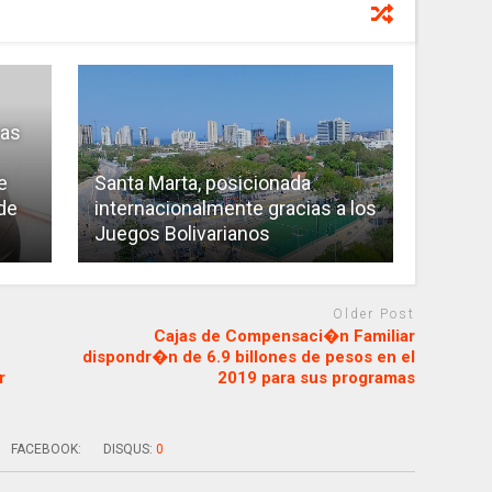
vas
e
Santa Marta, posicionada
de
internacionalmente gracias a los
Juegos Bolivarianos
Older Post
Cajas de Compensaci�n Familiar
dispondr�n de 6.9 billones de pesos en el
r
2019 para sus programas
FACEBOOK:
DISQUS:
0