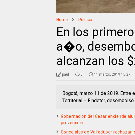
Home
Politica
En los primer
a�o, desembol
alcanzan los $
paul
0
11 marzo, 2019 15:27
Bogotá, marzo 11 de 2019. Entre en
Territorial – Findeter, desembols
Gobernación del Cesar enciende al
prevención
Concejales de Valledupar rechazan 