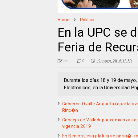
Home
Politica
En la UPC se d
Feria de Recu
paul
0
19 mayo, 2016 18:59
Durante los días 18 y 19 de mayo, 
Electrónicos, en la Universidad Po
Gobierno Ovalle Angarita reporta a
Rinc�n
Concejo de Valledupar comienza soc
vigencia 2019
En Becerril, esa platica se perdi�…