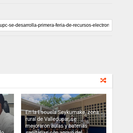
En la Escuela Seykumake, zona
rural de Valledupar, se
mejoraron aulas y baterías
do
sanitarias con apoyo del