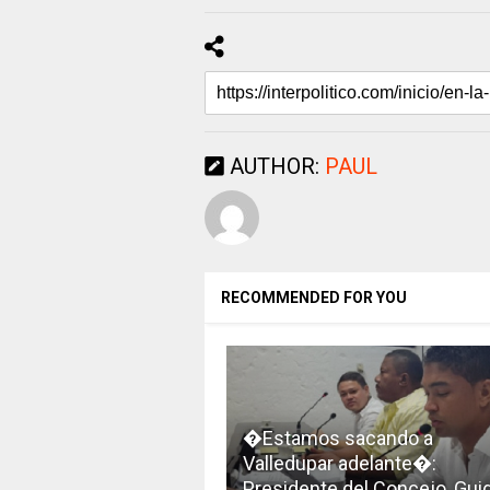
AUTHOR:
PAUL
RECOMMENDED FOR YOU
�Estamos sacando a
Valledupar adelante�:
Presidente del Concejo, Gui