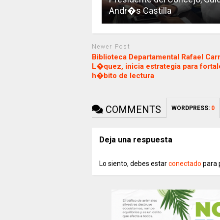
Andr�s Castilla
Newer Post
Biblioteca Departamental Rafael Carr
L�quez, inicia estrategia para forta
h�bito de lectura
COMMENTS
WORDPRESS:
0
Deja una respuesta
Lo siento, debes estar
conectado
para 