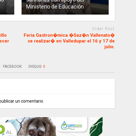
Ministerio de Educación
Older Post
illo
Feria Gastron�mica �Saz�n Vallenato�
lecer
se realizar� en Valledupar el 16 y 17 de
julio.
FACEBOOK:
DISQUS:
0
publicar un comentario.