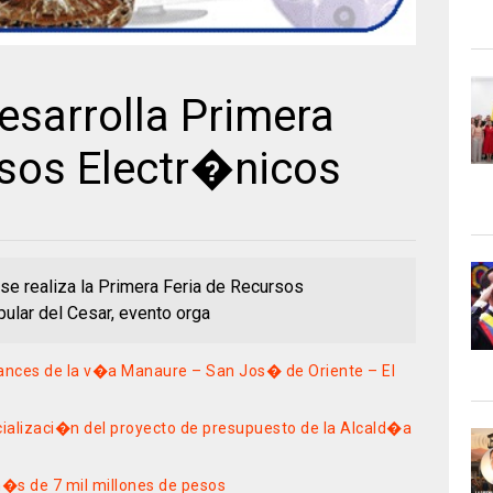
esarrolla Primera
rsos Electr�nicos
se realiza la Primera Feria de Recursos
pular del Cesar, evento orga
vances de la v�a Manaure – San Jos� de Oriente – El
ializaci�n del proyecto de presupuesto de la Alcald�a
m�s de 7 mil millones de pesos