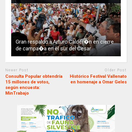
Gran respaldo a Arturo Calder�n en cierre
de campa�a en el sur del Cesar
Newer Post
Older Post
Consulta Popular obtendría
Histórico Festival Vallenato
15 millones de votos,
en homenaje a Omar Geles
según encuesta:
MinTrabajo