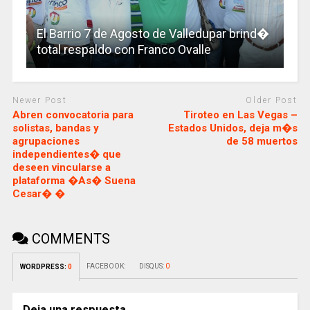
El Barrio 7 de Agosto de Valledupar brind�
total respaldo con Franco Ovalle
Newer Post
Older Post
Abren convocatoria para
Tiroteo en Las Vegas –
solistas, bandas y
Estados Unidos, deja m�s
agrupaciones
de 58 muertos
independientes� que
deseen vincularse a
plataforma �As� Suena
Cesar� �
COMMENTS
FACEBOOK:
DISQUS:
0
WORDPRESS:
0
Deja una respuesta