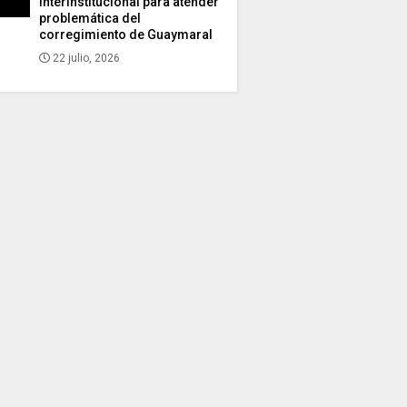
interinstitucional para atender
problemática del
corregimiento de Guaymaral
22 julio, 2026