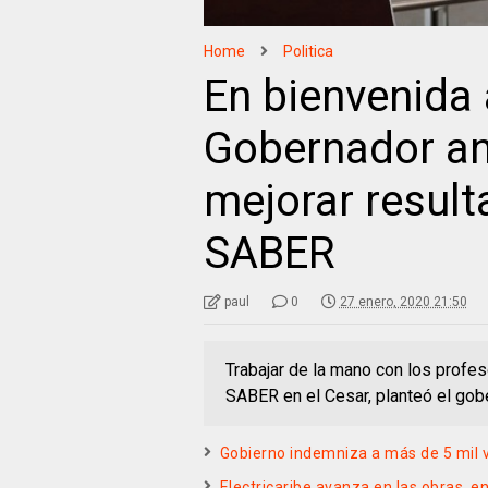
Home
Politica
En bienvenida 
Gobernador an
mejorar resul
SABER
paul
0
27 enero, 2020 21:50
Trabajar de la mano con los profe
SABER en el Cesar, planteó el gob
Gobierno indemniza a más de 5 mil v
Electricaribe avanza en las obras e