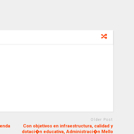
Older Post
genda
Con objetivos en infraestructura, calidad y
dotaci�n educativa, Administraci�n Mello