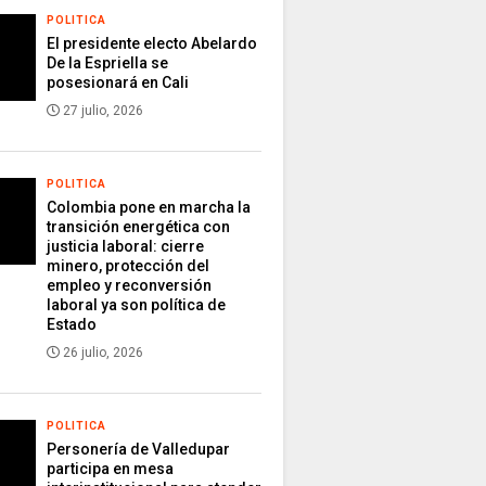
POLITICA
El presidente electo Abelardo
De la Espriella se
posesionará en Cali
27 julio, 2026
POLITICA
Colombia pone en marcha la
transición energética con
justicia laboral: cierre
minero, protección del
empleo y reconversión
laboral ya son política de
Estado
26 julio, 2026
POLITICA
Personería de Valledupar
participa en mesa