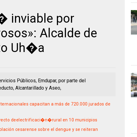
 inviable por
osos»: Alcalde de
uto Uh�a
rvicios Públicos, Emdupar, por parte del
ucto, Alcantarillado y Aseo,
nternacionales capacitan a más de 720.000 jurados de
oyecto deelectrificaci�n�rural en 10 municipios
blación cesarense sobre el dengue y se reiteran