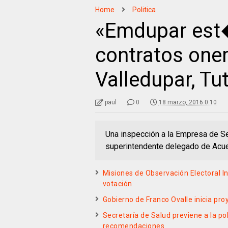
Home
Politica
«Emdupar est�
contratos oner
Valledupar, T
paul
0
18 marzo, 2016 0:10
Una inspección a la Empresa de Se
superintendente delegado de Acued
Misiones de Observación Electoral I
votación
Gobierno de Franco Ovalle inicia pr
Secretaría de Salud previene a la po
recomendaciones