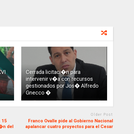
XVI
Cerrada licitaci�n para
intervenir v�a con recursos
gestionados por Jos� Alfredo
Gnecco �
Older Post
 15
Franco Ovalle pide al Gobierno Nacional
�n del
apalancar cuatro proyectos para el Cesar