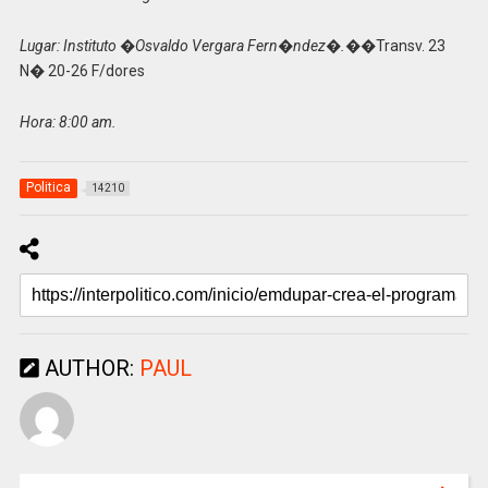
Lugar: Instituto �Osvaldo Vergara Fern�ndez�.��
Transv. 23
N� 20-26 F/dores
Hora: 8:00 am.
Politica
14210
AUTHOR:
PAUL