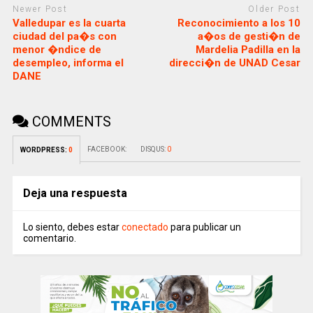
Newer Post
Older Post
Valledupar es la cuarta
Reconocimiento a los 10
ciudad del pa�s con
a�os de gesti�n de
menor �ndice de
Mardelia Padilla en la
desempleo, informa el
direcci�n de UNAD Cesar
DANE
COMMENTS
FACEBOOK:
DISQUS:
0
WORDPRESS:
0
Deja una respuesta
Lo siento, debes estar
conectado
para publicar un
comentario.