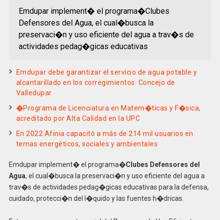
Emdupar implement� el programa�Clubes
Defensores del Agua, el cual�busca la
preservaci�n y uso eficiente del agua a trav�s de
actividades pedag�gicas educativas
Emdupar debe garantizar el servicio de agua potable y
alcantarillado en los corregimientos: Concejo de
Valledupar
�Programa de Licenciatura en Matem�ticas y F�sica,
acreditado por Alta Calidad en la UPC
En 2022 Afinia capacitó a más de 214 mil usuarios en
temas energéticos, sociales y ambientales
Emdupar implement� el programa�
Clubes Defensores del
Agua
, el cual�busca la preservaci�n y uso eficiente del agua a
trav�s de actividades pedag�gicas educativas para la defensa,
cuidado, protecci�n del l�quido y las fuentes h�dricas.