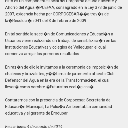
Esto es un componente social del Programa de Uso Eficiente y
Ahorro del Agua �PUEFAA, consagrado en la Ley 373 de junio de
2007, exigencia hecha por CORPOCESAR��a trav�s de
la�Resoluci�n 041 del 3 de febrero de 2009.
En tal sentido la secci�n de Comunicaciones y Educaci�n a
Usuarios viene realizando un trabajo de sensibilizaci�n en las
Instituciones Educativas y colegios de Valledupar, el cual
comienza arrojar los primeros resultados.
En raz�n de ello le invitamos a la ceremonia de imposici�n de
chalecos y brazaletes, y��toma de juramento al sexto Club
Defensor del Agua en la era de la Transformaci�n, el cual
llevar� como nombre �Futuristas ecol�gicos�.
Contaremos con la presencia de Corpocesar, Secretaria de
Educaci�n Municipal, La Polic�a Ambiental, La comunidad
educativa y el gerente de Emdupar
Fecha: lunes 4 de agosto de 2014