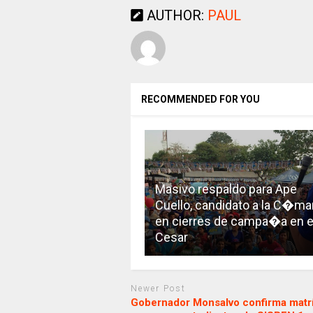
AUTHOR:
PAUL
RECOMMENDED FOR YOU
Masivo respaldo para Ape
Cuello, candidato a la C�mar
en cierres de campa�a en e
Cesar
Newer Post
Gobernador Monsalvo confirma matr