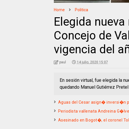
Home
Politica
Elegida nueva 
Concejo de Val
vigencia del a
paul
14 julio, 2020 15:07
En sesión virtual, fue elegida la n
quedando Manuel Gutiérrez Pretel
Aguas del Cesar asign� inversi�n p
Periodista vallenata Andreina G�lve
Asesinado en Bogot�, el coronel To