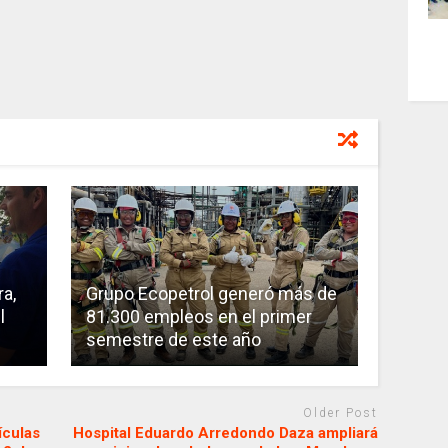
a,
Grupo Ecopetrol generó más de
l
81.300 empleos en el primer
semestre de este año
Older Post
ículas
Hospital Eduardo Arredondo Daza ampliará