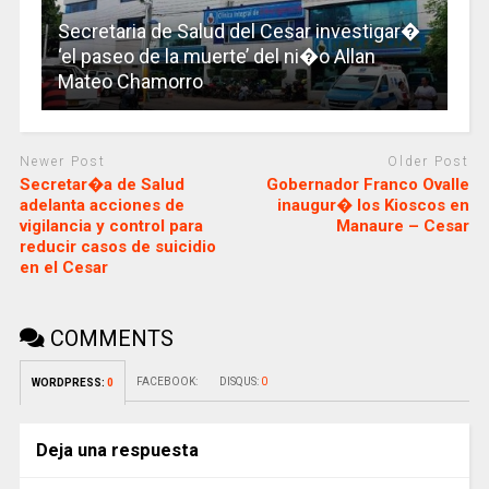
Secretaria de Salud del Cesar investigar�
‘el paseo de la muerte’ del ni�o Allan
Mateo Chamorro
Newer Post
Older Post
Secretar�a de Salud
Gobernador Franco Ovalle
adelanta acciones de
inaugur� los Kioscos en
vigilancia y control para
Manaure – Cesar
reducir casos de suicidio
en el Cesar
COMMENTS
FACEBOOK:
DISQUS:
0
WORDPRESS:
0
Deja una respuesta