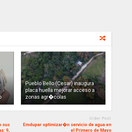
Pueblo Bello (Cesar) inaugura
placa huella mejorar acceso a
o
zonas agr�colas
Older Post
n sus
Emdupar optimizar�n servicio de agua en
s: 9,
el Primero de Mayo