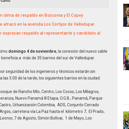
rcuito
clima de respaldo en Bosconia y El Copey
e atracó en la avenida Los Cortijos de Valledupar
 expresan respaldo al representante y candidato al
óximo
domingo 4 de noviembre
, la conexión del nuevo cable
al beneficia a más de 35 barrios del sur de Valledupar.
or seguridad de los ingenieros y técnicos estarán sin
las 5.00 de la tarde, los siguientes barrios en la ciudad:
osque de Rancho Mío, Centro, Los Cocos, Los Milagros,
eranza, Nuevo Panamá III Etapa, O.G.B., Panamá, Parque
la Castro, Urbanización Colombia, ADS, Conjunto Cerrado
Argos, carretera vía La Paz hasta el kilómetro 7; El Prado,
a Leonor, 7 de Agosto, Simón Bolívar, 1 de Mayo, Los