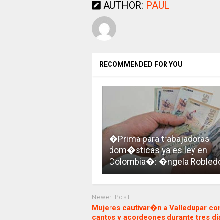
AUTHOR:
PAUL
RECOMMENDED FOR YOU
�Prima para trabajadoras
dom�sticas ya es ley en
Colombia�: �ngela Robled
Newer Post
Mujeres cautivar�n a Valledupar co
cantos y acordeones durante tres dia