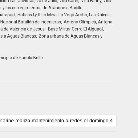
ción Las Gaviotas, 20 de Julio, Villa Carel, Villa Fanny, Villa
o y los corregimientos de Atánquez, Badillo,
purí, Haticos I y II, La Mina, La Vega Arriba, Las Raíces,
to Nacional Batallón de Ingenieros, Antena Olímpica, Antena
 de Valencia de Jesus,- Base Militar Cerro El Alguacil,
sus a Aguas Blancas; Zona urbana de Aguas Blancas y
nicipio de Pueblo Bello.