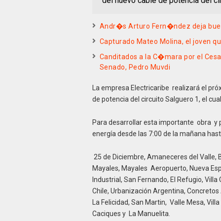
del nuevo cable de potencia del ci
Andr�s Arturo Fern�ndez deja buen 
Capturado Mateo Molina, el joven qu
Canditados a la C�mara por el Cesar
Senado, Pedro Muvdi
La empresa Electricaribe realizará el pr
de potencia del circuito Salguero 1, el cu
Para desarrollar esta importante obra y p
energía desde las 7:00 de la mañana hasta 
25 de Diciembre, Amaneceres del Valle, B
Mayales, Mayales Aeropuerto, Nueva Esp
Industrial, San Fernando, El Refugio, Vil
Chile, Urbanización Argentina, Concretos 
La Felicidad, San Martin, Valle Mesa, Vill
Caciques y La Manuelita.