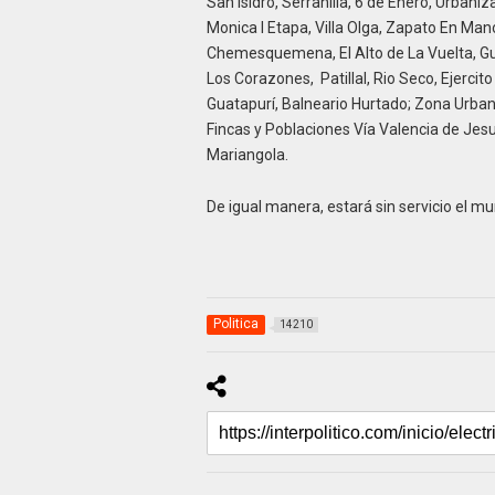
San Isidro, Serranilla, 6 de Enero, Urbaniza
Monica I Etapa, Villa Olga, Zapato En Man
Chemesquemena, El Alto de La Vuelta, Guata
Los Corazones, Patillal, Rio Seco, Ejerci
Guatapurí, Balneario Hurtado; Zona Urbana
Fincas y Poblaciones Vía Valencia de Je
Mariangola.
De igual manera, estará sin servicio el mu
Politica
14210