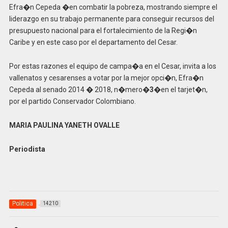
Efra�n Cepeda �en combatir la pobreza, mostrando siempre el
liderazgo en su trabajo permanente para conseguir recursos del
presupuesto nacional para el fortalecimiento de la Regi�n
Caribe y en este caso por el departamento del Cesar.
Por estas razones el equipo de campa�a en el Cesar, invita a los
vallenatos y cesarenses a votar por la mejor opci�n, Efra�n
Cepeda al senado 2014 � 2018, n�mero�
3
�en el tarjet�n,
por el partido Conservador Colombiano.
MARIA PAULINA YANETH OVALLE
Periodista
Politica
14210