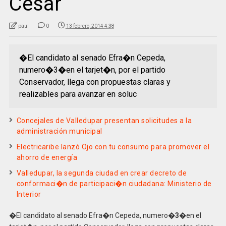
Cesar
paul
0
13 febrero, 2014 4:38
�El candidato al senado Efra�n Cepeda,
numero�3�en el tarjet�n, por el partido
Conservador, llega con propuestas claras y
realizables para avanzar en soluc
Concejales de Valledupar presentan solicitudes a la
administración municipal
Electricaribe lanzó Ojo con tu consumo para promover el
ahorro de energía
Valledupar, la segunda ciudad en crear decreto de
conformaci�n de participaci�n ciudadana: Ministerio de
Interior
�El candidato al senado Efra�n Cepeda, numero�
3�
en el