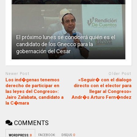
El próximo lunes se conocerá quién es el
candidato de los Gnecco para la
gobernación del Cesar
Newer Post
Older Post
Los ind�genas tenemos
«Seguir� con el dialogo
derecho de participar en
directo con el elector para
las leyes del Congreso»:
llegar al Congreso»
Jairo Zalabata, candidato a
Andr�s Arturo Fern�ndez
la C�mara
COMMENTS
FACEBOOK:
DISQUS:
0
WORDPRESS:
0