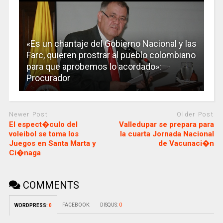
«Es un chantaje del Gobierno Nacional y las
Farc, quieren prostrar al pueblo colombiano
para que aprobemos lo acordado»:
Procurador
Newer Post
Older Post
El espect�culo del
Valledupar se prepara para
voleibol se toma los
la cuarta Jornada Nacional
Juegos en Santa Marta y
de Vacunaci�n
Ci�naga
COMMENTS
FACEBOOK:
DISQUS:
0
WORDPRESS:
0