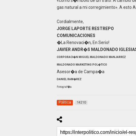
«como s�mbolo de un trato: A cambio de 
gas natural a mi corregimiento». A esto
Cordialmente,
JORGE LAPORTE RESTREPO
COMUNICACIONES
�La Renovaci�n, En Serio!
JAVIER ANDR�S MALDONADO IGLESIA
CORPORACI�N MIGUEL MALDONADO MANJARREZ
MALDONADO MARKETING POL�TICO
Asesor�a de Campa�a
DANIEL RAM�REZ
Fotograf�a
Politica
14210