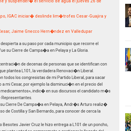
e y suspender� el servicio de agua el jueves 26 de
o, IGAC iniciar� deslinde lim�trofes Cesar-Guajira y
l Cesar, Jaime Gnecco Hern�ndez en Valledupar
espierta a su paso por cada municipio que recorre el
fue su Cierre de Campa�a en Pelaya y La Gloria.
entraci�n de decenas de personas que se identifican con
 que plantea L101, la verdadera Renovaci�n Liberal.
todos los congresistas de mi Partido Liberal, para sacar
 a mi Cesar, por ejemplo la disminuci�n en el precio del
los medicamentos», indic� en sus discursos el candidato m�s
de Representantes.
e su Cierre De Campa�a en Pelaya, Andr�s Arturo realiz�
aso de Costilla y San Bernardo, para conocer de cerca la
nto Besotes Javier Cruz le hizo entrega a L101 de un poncho,