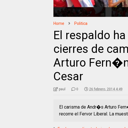
Home
Politica
El respaldo ha
cierres de c
Arturo Fern�nd
Cesar
paul
0
26 febrero, 2014 4:49
El carisma de Andr�s Arturo Fern
recorre el Fervor Liberal. La mue