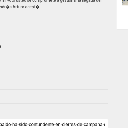
mi voto usted se compromete a gestionar la llegada del
 Andr�s Arturo acept�.
S