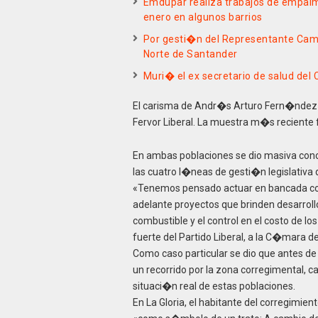
Emdupar realiza trabajos de empalm
enero en algunos barrios
Por gesti�n del Representante Camp
Norte de Santander
Muri� el ex secretario de salud de
El carisma de Andr�s Arturo Fern�ndez d
Fervor Liberal. La muestra m�s reciente 
En ambas poblaciones se dio masiva conc
las cuatro l�neas de gesti�n legislativa
«Tenemos pensado actuar en bancada con 
adelante proyectos que brinden desarrollo
combustible y el control en el costo de 
fuerte del Partido Liberal, a la C�mara 
Como caso particular se dio que antes d
un recorrido por la zona corregimental, c
situaci�n real de estas poblaciones.
En La Gloria, el habitante del corregimie