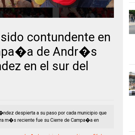
 sido contundente en
ampa�a de Andr�s
ez en el sur del
�ndez despierta a su paso por cada municipio que
stra m�s reciente fue su Cierre de Campa�a en