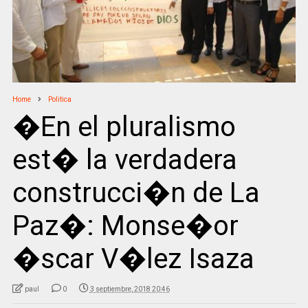
Home
Politica
�En el pluralismo
est� la verdadera
construcci�n de La
Paz�: Monse�or
�scar V�lez Isaza
paul
0
3 septiembre, 2018 20:46