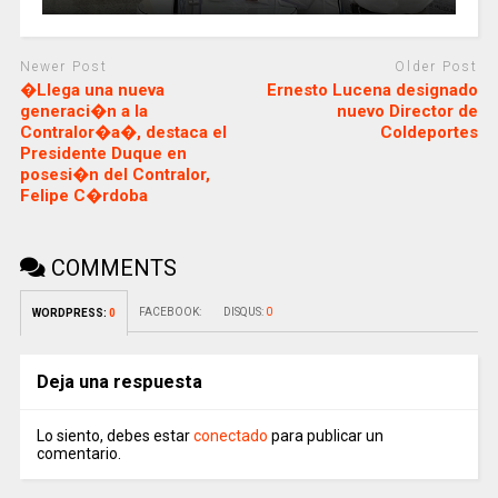
Newer Post
Older Post
�Llega una nueva
Ernesto Lucena designado
generaci�n a la
nuevo Director de
Contralor�a�, destaca el
Coldeportes
Presidente Duque en
posesi�n del Contralor,
Felipe C�rdoba
COMMENTS
FACEBOOK:
DISQUS:
0
WORDPRESS:
0
Deja una respuesta
Lo siento, debes estar
conectado
para publicar un
comentario.