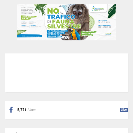
5,771
Likes
Like