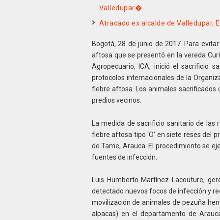
Valledupar�
Atracado ex alcalde de Valledupar, 
Bogotá, 28 de junio de 2017. Para evitar
aftosa que se presentó en la vereda Curi
Agropecuario, ICA, inició el sacrificio
protocolos internacionales de la Organiz
fiebre aftosa. Los animales sacrificados
predios vecinos.
La medida de sacrificio sanitario de las 
fiebre aftosa tipo ‘O’ en siete reses del 
de Tame, Arauca. El procedimiento se ejecu
fuentes de infección.
Luis Humberto Martínez Lacouture, ger
detectado nuevos focos de infección y rec
movilización de animales de pezuña hendi
alpacas) en el departamento de Arauca 