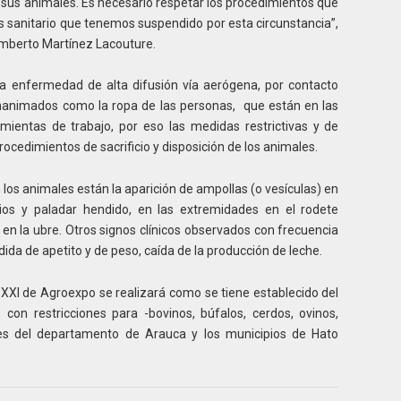
sus animales. Es necesario respetar los procedimientos que
us sanitario que tenemos suspendido por esta circunstancia”,
Humberto Martínez Lacouture.
na enfermedad de alta difusión vía aerógena, por contacto
inanimados como la ropa de las personas, que están en las
ramientas de trabajo, por eso las medidas restrictivas y de
rocedimientos de sacrificio y disposición de los animales.
 los animales están la aparición de ampollas (o vesículas) en
bios y paladar hendido, en las extremidades en el rodete
en la ubre. Otros signos clínicos observados con frecuencia
rdida de apetito y de peso, caída de la producción de leche.
n XXI de Agroexpo se realizará como se tiene establecido del
 con restricciones para -bovinos, búfalos, cerdos, ovinos,
ntes del departamento de Arauca y los municipios de Hato