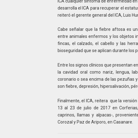
ICA cualquier síntoma de enfermedad en 
desarrolla el ICA para recuperar el estat
reiteró el gerente general del ICA, Luis 
Cabe señalar que la fiebre aftosa es u
entre animales enfermos y los objetos 
fincas, el calzado, el cabello y las her
bioseguridad que se aplican durante los p
Entre los signos clínicos que presentan en
la cavidad oral como nariz, lengua, la
coronario o sea encima de las pezuñas y 
son fiebre, depresión, hipersalivación, pé
Finalmente, el ICA, reitera que la versió
13 al 23 de julio de 2017 en Corferias,
caprinos, llamas y alpacas-, provenie
Corozal y Paz de Ariporo, en Casanare.