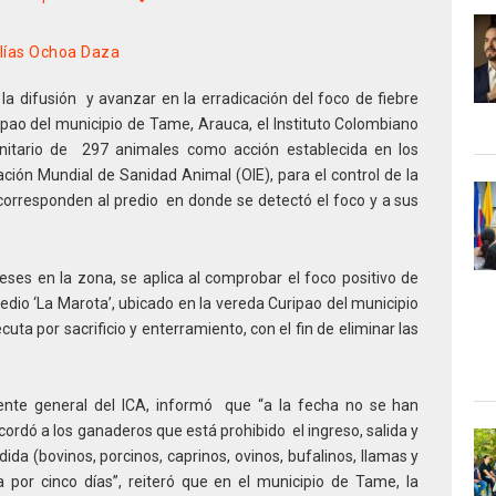
Elías Ochoa Daza
 la difusión y avanzar en la erradicación del foco de fiebre
pao del municipio de Tame, Arauca, el Instituto Colombiano
 sanitario de 297 animales como acción establecida en los
ación Mundial de Sanidad Animal (OIE), para el control de la
 corresponden al predio en donde se detectó el foco y a sus
reses en la zona, se aplica al comprobar el foco positivo de
predio ‘La Marota’, ubicado en la vereda Curipao del municipio
ta por sacrificio y enterramiento, con el fin de eliminar las
ente general del ICA, informó que “a la fecha no se han
ordó a los ganaderos que está prohibido el ingreso, salida y
da (bovinos, porcinos, caprinos, ovinos, bufalinos, llamas y
por cinco días”, reiteró que en el municipio de Tame, la