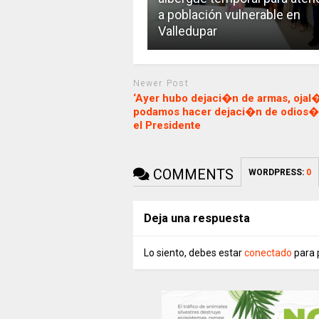
a población vulnerable en
Valledupar
Newer Post
‘Ayer hubo dejaci�n de armas, ojal
podamos hacer dejaci�n de odios�,
el Presidente
COMMENTS
WORDPRESS:
0
Deja una respuesta
Lo siento, debes estar
conectado
para 