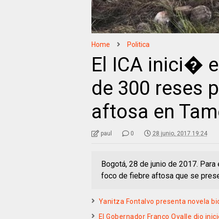
Home
Politica
El ICA inici� e
de 300 reses p
aftosa en Tam
paul
0
28 junio, 2017 19:24
Bogotá, 28 de junio de 2017. Para e
foco de fiebre aftosa que se pres
Yanitza Fontalvo presenta novela b
El Gobernador Franco Ovalle dio inic