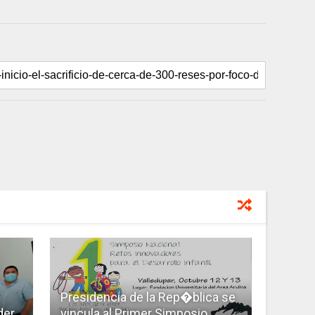
Presidencia de la Rep�blica se
der
vincula al Primer Simposio