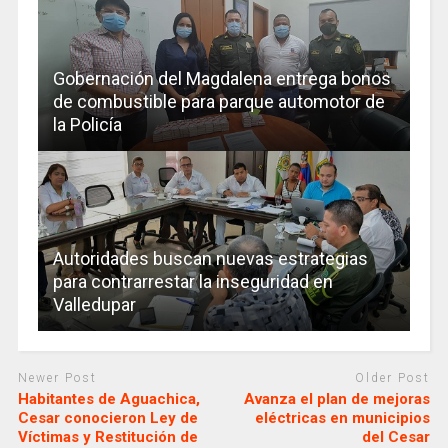
Gobernación del Magdalena entrega bonos
de combustible para parque automotor de
la Policía
Autoridades buscan nuevas estrategias
para contrarrestar la inseguridad en
Valledupar
Newer Post
Older Post
Habitantes de Aguachica,
Avanza el plan de mejoras
Cesar conocieron Ley de
eléctricas en municipios
Víctimas y Restitución de
del Cesar