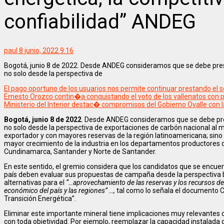
confiabilidad” ANDEG
paul
8 junio, 2022 9:16
Bogotá, junio 8 de 2022. Desde ANDEG consideramos que se debe preser
no solo desde la perspectiva de
El pago oportuno de los usuarios nos permite continuar prestando el ser
Ernesto Orozco contin�a conquistando el voto de los vallenatos con 
Ministerio del Interior destac� compromisos del Gobierno Ovalle con 
Bogotá, junio 8 de 2022
. Desde ANDEG consideramos que se debe prese
no solo desde la perspectiva de exportaciones de carbón nacional al 
exportador y con mayores reservas de la región latinoamericana; sin
mayor crecimiento de la industria en los departamentos productores de
Cundinamarca, Santander y Norte de Santander.
En este sentido, el gremio considera que los candidatos que se encuent
país deben evaluar sus propuestas de campaña desde la perspectiva be
alternativas para el
“…aprovechamiento de las reservas y los recursos de
económico del país y las regiones” …,
tal como lo señala el documento 
Transición Energética”.
Eliminar este importante mineral tiene implicaciones muy relevantes
con toda objetividad. Por ejemplo, reemplazar la capacidad instalada 