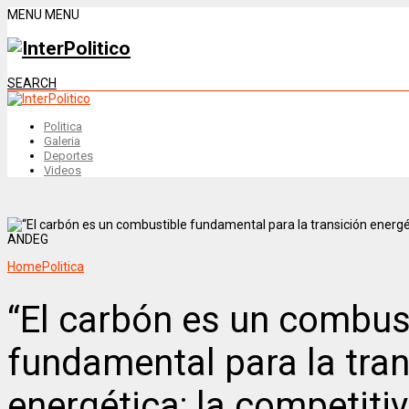
MENU
MENU
SEARCH
Politica
Galeria
Deportes
Videos
Home
Politica
“El carbón es un combus
fundamental para la tran
energética; la competitiv