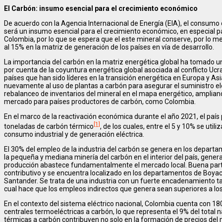
El Carbón: insumo esencial para el crecimiento económico
De acuerdo con la Agencia Internacional de Energía (EIA), el consumo 
será un insumo esencial para el crecimiento económico, en especia
Colombia, por lo que se espera que el este mineral conserve, por lo me
al 15% en la matriz de generación de los países en vía de desarrollo.
La importancia del carbón en la matriz energética global ha tomado 
por cuenta de la coyuntura energética global asociada al conflicto Ucr
países que han sido líderes en la transición energética en Europa y Asia
nuevamente al uso de plantas a carbón para asegurar el suministro el
rebalanceo de inventarios del mineral en el mapa energético, amplian
mercado para países productores de carbón, como Colombia.
En el marco de la reactivación económica durante el año 2021, el país
[1]
toneladas de carbón térmico
, de los cuales, entre el 5 y 10% se util
consumo industrial y de generación eléctrica.
El 30% del empleo de la industria del carbón se genera en los departam
la pequeña y mediana minería del carbón en el interior del país, gen
producción abastece fundamentalmente el mercado local. Buena part
contributivo y se encuentra localizado en los departamentos de Boya
Santander. Se trata de una industria con un fuerte encadenamiento ta
cual hace que los empleos indirectos que genera sean superiores a lo
En el contexto del sistema eléctrico nacional, Colombia cuenta con 1
centrales termoeléctricas a carbón, lo que representa el 9% del total na
térmicas a carbón contribuyen no solo en la formación de precios del m