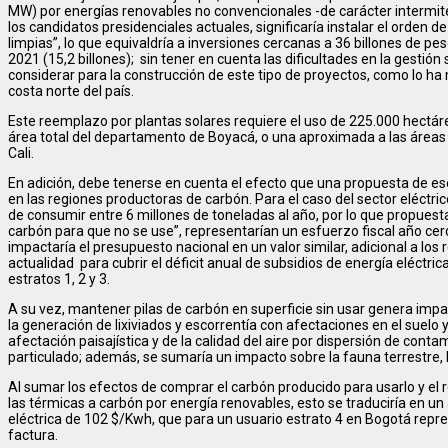
MW) por energías renovables no convencionales -de carácter intermit
los candidatos presidenciales actuales, significaría instalar el orden
limpias”, lo que equivaldría a inversiones cercanas a 36 billones de pes
2021 (15,2 billones); sin tener en cuenta las dificultades en la gestión 
considerar para la construcción de este tipo de proyectos, como lo ha 
costa norte del país.
Este reemplazo por plantas solares requiere el uso de 225.000 hectárea
área total del departamento de Boyacá, o una aproximada a las área
Cali.
En adición, debe tenerse en cuenta el efecto que una propuesta de ese
en las regiones productoras de carbón. Para el caso del sector eléctric
de consumir entre 6 millones de toneladas al año, por lo que propues
carbón para que no se use”, representarían un esfuerzo fiscal año cerc
impactaría el presupuesto nacional en un valor similar, adicional a los
actualidad para cubrir el déficit anual de subsidios de energía eléctri
estratos 1, 2 y 3.
A su vez, mantener pilas de carbón en superficie sin usar genera i
la generación de lixiviados y escorrentía con afectaciones en el suelo y
afectación paisajística y de la calidad del aire por dispersión de cont
particulado; además, se sumaría un impacto sobre la fauna terrestre, h
Al sumar los efectos de comprar el carbón producido para usarlo y el
las térmicas a carbón por energía renovables, esto se traduciría en un
eléctrica de 102 $/Kwh, que para un usuario estrato 4 en Bogotá rep
factura.