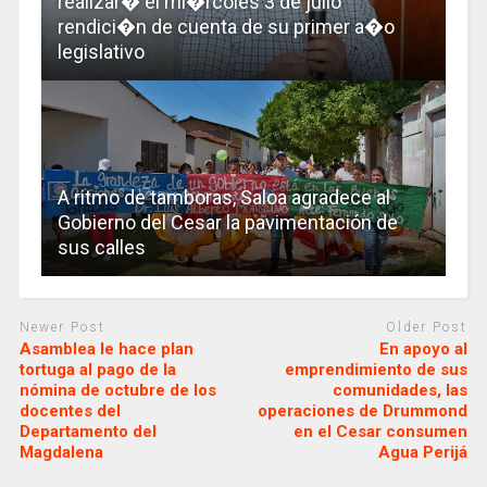
realizar� el mi�rcoles 3 de julio
rendici�n de cuenta de su primer a�o
legislativo
A ritmo de tamboras, Saloa agradece al
Gobierno del Cesar la pavimentación de
sus calles
Newer Post
Older Post
Asamblea le hace plan
En apoyo al
tortuga al pago de la
emprendimiento de sus
nómina de octubre de los
comunidades, las
docentes del
operaciones de Drummond
Departamento del
en el Cesar consumen
Magdalena
Agua Perijá