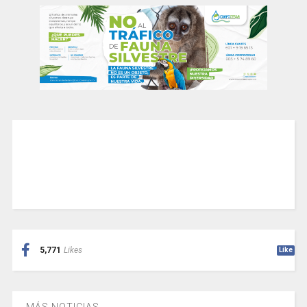
5,771
Likes
Like