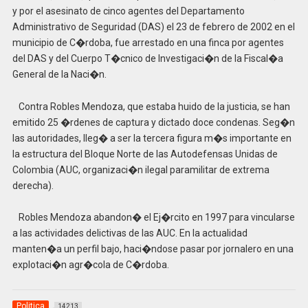
y por el asesinato de cinco agentes del Departamento
Administrativo de Seguridad (DAS) el 23 de febrero de 2002 en el
municipio de C�rdoba, fue arrestado en una finca por agentes
del DAS y del Cuerpo T�cnico de Investigaci�n de la Fiscal�a
General de la Naci�n.
Contra Robles Mendoza, que estaba huido de la justicia, se han
emitido 25 �rdenes de captura y dictado doce condenas. Seg�n
las autoridades, lleg� a ser la tercera figura m�s importante en
la estructura del Bloque Norte de las Autodefensas Unidas de
Colombia (AUC, organizaci�n ilegal paramilitar de extrema
derecha).
Robles Mendoza abandon� el Ej�rcito en 1997 para vincularse
a las actividades delictivas de las AUC. En la actualidad
manten�a un perfil bajo, haci�ndose pasar por jornalero en una
explotaci�n agr�cola de C�rdoba.
Politica
14213