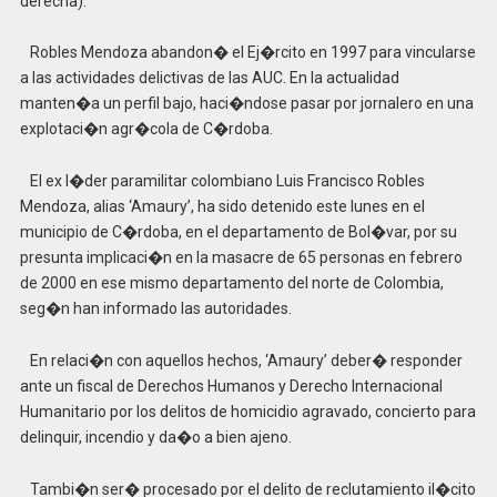
derecha).
Robles Mendoza abandon� el Ej�rcito en 1997 para vincularse
a las actividades delictivas de las AUC. En la actualidad
manten�a un perfil bajo, haci�ndose pasar por jornalero en una
explotaci�n agr�cola de C�rdoba.
El ex l�der paramilitar colombiano Luis Francisco Robles
Mendoza, alias ‘Amaury’, ha sido detenido este lunes en el
municipio de C�rdoba, en el departamento de Bol�var, por su
presunta implicaci�n en la masacre de 65 personas en febrero
de 2000 en ese mismo departamento del norte de Colombia,
seg�n han informado las autoridades.
En relaci�n con aquellos hechos, ‘Amaury’ deber� responder
ante un fiscal de Derechos Humanos y Derecho Internacional
Humanitario por los delitos de homicidio agravado, concierto para
delinquir, incendio y da�o a bien ajeno.
Tambi�n ser� procesado por el delito de reclutamiento il�cito