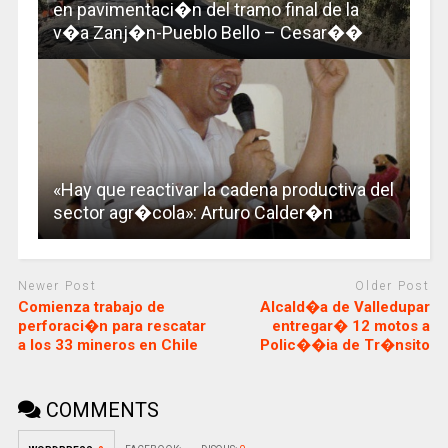
en pavimentaci�n del tramo final de la
v�a Zanj�n-Pueblo Bello – Cesar��
«Hay que reactivar la cadena productiva del
sector agr�cola»: Arturo Calder�n
Newer Post
Older Post
Comienza trabajo de
Alcald�a de Valledupar
perforaci�n para rescatar
entregar� 12 motos a
a los 33 mineros en Chile
Polic��ia de Tr�nsito
COMMENTS