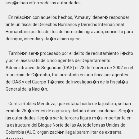
seg�n han informado las autoridades.
En relaci�n con aquellos hechos, ‘Amaury’ deber� responder
ante un fiscal de Derechos Humanos y Derecho Internacional
Humanitario por los delitos de homicidio agravado, concierto para
delinquir, incendio y da�o a bien ajeno.
Tambi�n ser� procesado por el delito de reclutamiento il�cito
y por el asesinato de cinco agentes del Departamento
Administrativo de Seguridad (DAS) el 23 de febrero de 2002 en el
municipio de C�rdoba, fue arrestado en una finca por agentes
del DAS y del Cuerpo T�cnico de Investigaci�n de la Fiscal�a
General de la Naci�n.
Contra Robles Mendoza, que estaba huido de la justicia, se han
emitido 25 �rdenes de captura y dictado doce condenas. Seg�n
las autoridades, lleg� a ser la tercera figura m�s importante en
la estructura del Bloque Norte de las Autodefensas Unidas de
Colombia (AUC, organizaci�n ilegal paramilitar de extrema