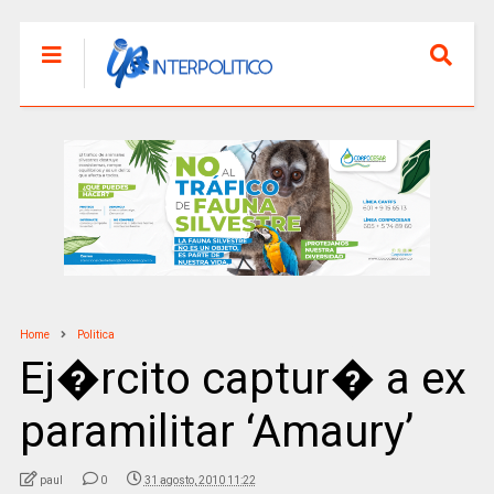
Home
Politica
Ej�rcito captur� a ex
paramilitar ‘Amaury’
paul
0
31 agosto, 2010 11:22