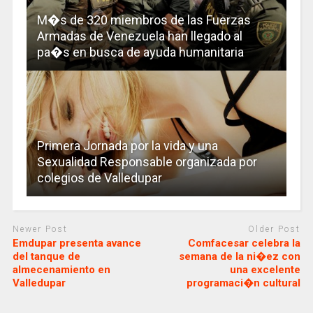
M�s de 320 miembros de las Fuerzas
Armadas de Venezuela han llegado al
pa�s en busca de ayuda humanitaria
Primera Jornada por la vida y una
Sexualidad Responsable organizada por
colegios de Valledupar
Newer Post
Older Post
Emdupar presenta avance
Comfacesar celebra la
del tanque de
semana de la ni�ez con
almecenamiento en
una excelente
Valledupar
programaci�n cultural