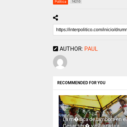
Politica
14210
AUTHOR:
PAUL
RECOMMENDED FOR YOU
La m�sica de tambora en el
Cesar ser� visibilizada a