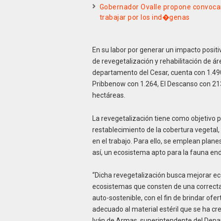
Gobernador Ovalle propone convocar
trabajar por los ind�genas
En su labor por generar un impacto posit
de revegetalización y rehabilitación de á
departamento del Cesar, cuenta con 1.490 
Pribbenow con 1.264, El Descanso con 213 
hectáreas.
La revegetalización tiene como objetivo p
restablecimiento de la cobertura vegetal
en el trabajo. Para ello, se emplean plan
así, un ecosistema apto para la fauna en
“Dicha revegetalización busca mejorar e
ecosistemas que consten de una correcta 
auto-sostenible, con el fin de brindar ofer
adecuado al material estéril que se ha cr
Iván de Armas, superintendente del Dep