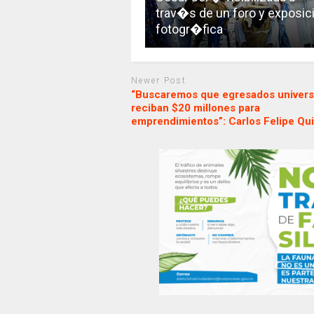
trav�s de un foro y exposi
fotogr�fica
Newer Post
“Buscaremos que egresados universi
reciban $20 millones para
emprendimientos”: Carlos Felipe Qu