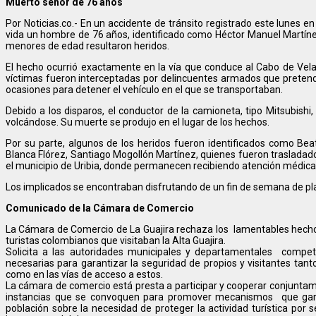
Muerto señor de 76 años
Por Noticias.co.- En un accidente de tránsito registrado este lunes en
vida un hombre de 76 años, identificado como Héctor Manuel Martínez,
menores de edad resultaron heridos.
El hecho ocurrió exactamente en la vía que conduce al Cabo de Vela, 
víctimas fueron interceptadas por delincuentes armados que pretendí
ocasiones para detener el vehículo en el que se transportaban.
Debido a los disparos, el conductor de la camioneta, tipo Mitsubishi, 
volcándose. Su muerte se produjo en el lugar de los hechos.
Por su parte, algunos de los heridos fueron identificados como Be
Blanca Flórez, Santiago Mogollón Martínez, quienes fueron trasladado
el municipio de Uribia, donde permanecen recibiendo atención médica
Los implicados se encontraban disfrutando de un fin de semana de play
Comunicado de la Cámara de Comercio
La Cámara de Comercio de La Guajira rechaza los lamentables hechos
turistas colombianos que visitaban la Alta Guajira.
Solicita a las autoridades municipales y departamentales compe
necesarias para garantizar la seguridad de propios y visitantes tanto 
como en las vías de acceso a estos.
La cámara de comercio está presta a participar y cooperar conjuntame
instancias que se convoquen para promover mecanismos que garant
población sobre la necesidad de proteger la actividad turística por