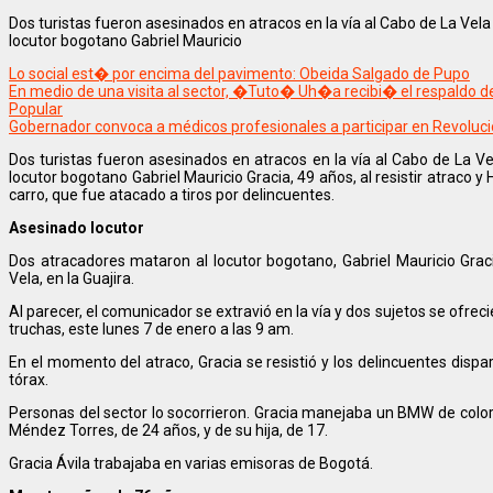
Dos turistas fueron asesinados en atracos en la vía al Cabo de La Vela 
locutor bogotano Gabriel Mauricio
Lo social est� por encima del pavimento: Obeida Salgado de Pupo
En medio de una visita al sector, �Tuto� Uh�a recibi� el respaldo d
Popular
Gobernador convoca a médicos profesionales a participar en Revoluc
Dos turistas fueron asesinados en atracos en la vía al Cabo de La Ve
locutor bogotano Gabriel Mauricio Gracia, 49 años, al resistir atraco y
carro, que fue atacado a tiros por delincuentes.
Asesinado locutor
Dos atracadores mataron al locutor bogotano, Gabriel Mauricio Gracia
Vela, en la Guajira.
Al parecer, el comunicador se extravió en la vía y dos sujetos se ofrec
truchas, este lunes 7 de enero a las 9 am.
En el momento del atraco, Gracia se resistió y los delincuentes dispar
tórax.
Personas del sector lo socorrieron. Gracia manejaba un BMW de colo
Méndez Torres, de 24 años, y de su hija, de 17.
Gracia Ávila trabajaba en varias emisoras de Bogotá.