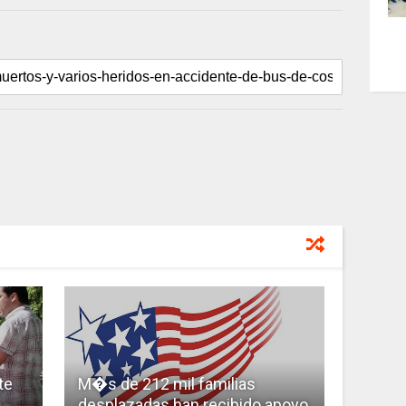
te
M�s de 212 mil familias
desplazadas han recibido apoyo