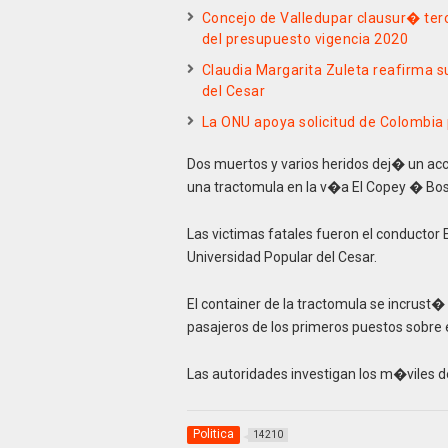
Concejo de Valledupar clausur� terc
del presupuesto vigencia 2020
Claudia Margarita Zuleta reafirma su
del Cesar
La ONU apoya solicitud de Colombia 
Dos muertos y varios heridos dej� un acc
una tractomula en la v�a El Copey � Bosc
Las victimas fatales fueron el conductor
Universidad Popular del Cesar.
El container de la tractomula se incrust
pasajeros de los primeros puestos sobre e
Las autoridades investigan los m�viles d
Politica
14210