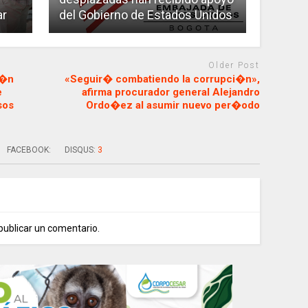
ar
del Gobierno de Estados Unidos
Older Post
i�n
«Seguir� combatiendo la corrupci�n»,
e
afirma procurador general Alejandro
sos
Ordo�ez al asumir nuevo per�odo
FACEBOOK:
DISQUS:
3
publicar un comentario.