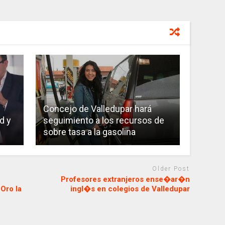
Concejo de Valledupar hará
d y
seguimiento a los recursos de
sobre tasa a la gasolina
Older Post
Profesores extranjeros ense�ar�n
Oro la
ingl�s en colegios de Valledupar