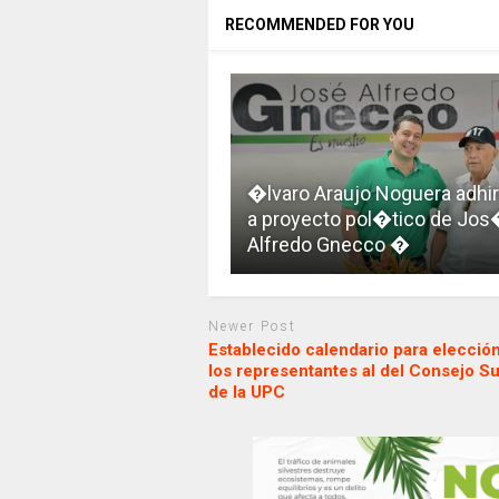
RECOMMENDED FOR YOU
�lvaro Araujo Noguera adhi
a proyecto pol�tico de Jo
Alfredo Gnecco �
Newer Post
Establecido calendario para elecció
los representantes al del Consejo S
de la UPC