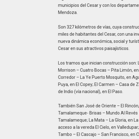
municipios del Cesar y con los departamen
Mendoza.
Son 327 kilómetros de vías, cuya constru
miles de habitantes del Cesar, con una in
nueva dinámica económica, social y turísti
Cesar en sus atractivos paisajísticos.
Los tramos que inician construcción son: 
Morrison – Cuatro Bocas – Pita Limón, e
Corredor – La Ye Puerto Mosquito, en Ag
Puya, en El Copey; El Carmen – Casa de Zi
de Indio (vía nacional), en El Paso.
También San José de Oriente – El Rincón, 
Tamalameque- Brisas – Mundo Al Revés – 
Tamalameque; La Mata – La Gloria, en La Gl
acceso a la vereda El Cielo, en Valledupa
Tambo – El Cascajo – San Francisco, en C