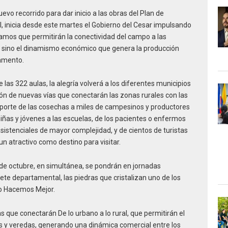
uevo recorrido para dar inicio a las obras del Plan de
ral, inicia desde este martes el Gobierno del Cesar impulsando
ramos que permitirán la conectividad del campo a las
, sino el dinamismo económico que genera la producción
tamento.
e las 322 aulas, la alegría volverá a los diferentes municipios
n de nuevas vías que conectarán las zonas rurales con las
nsporte de las cosechas a miles de campesinos y productores
niñas y jóvenes a las escuelas, de los pacientes o enfermos
sistenciales de mayor complejidad, y de cientos de turistas
n atractivo como destino para visitar.
 de octubre, en simultánea, se pondrán en jornadas
te departamental, las piedras que cristalizan uno de los
 Lo Hacemos Mejor.
s que conectarán De lo urbano a lo rural, que permitirán el
os y veredas, generando una dinámica comercial entre los