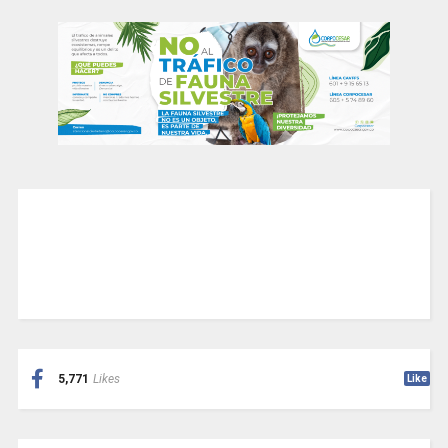
5,771
Likes
Like