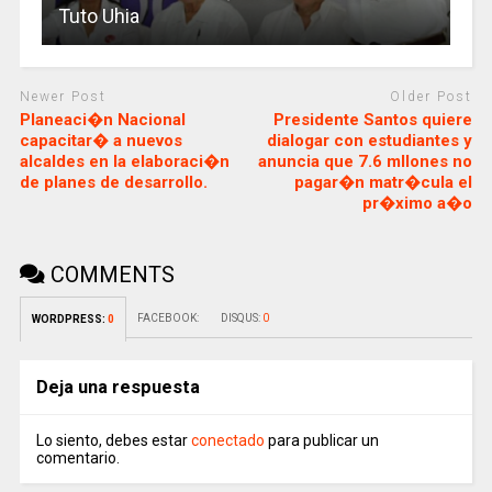
Tuto Uhia
Newer Post
Older Post
Planeaci�n Nacional
Presidente Santos quiere
capacitar� a nuevos
dialogar con estudiantes y
alcaldes en la elaboraci�n
anuncia que 7.6 mllones no
de planes de desarrollo.
pagar�n matr�cula el
pr�ximo a�o
COMMENTS
FACEBOOK:
DISQUS:
0
WORDPRESS:
0
Deja una respuesta
Lo siento, debes estar
conectado
para publicar un
comentario.