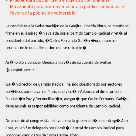
Prosperidad Social lideró encuentro con Mariana
Mazzucato para promover alianzas público-privadas en
favor de la población vulnerable
La candidata a la Gobernaci�n de la Guajira, Oneida Pinto, se mantiene
firme en su aspiraci�n avalada por el partido Cambio Radical y ret� al
presidente del partido, �Carlos Fernando Gal�n �que muestre
pruebas de lo que afirma sino que se retracte�.
As� lo dio a conocer Oneida a trav�s de su cuenta de twitter
@onepintoperez
Gal�n director de Cambio Radical, ha sido cuestionado por sectores
pol�ticos por el aval de Pinto, que y Le�n Valencia, el director de la
Fundaci�n Paz y Reconciliaci�n, asegur� que Carlos Fernando Gal�n
debe asumir su responsabilidad como presidente de Cambio Radical.
De acuerdo al congresista, el aval para la gobernaci�n lo entreg� Alex
Char, quien fue delegado por Comit� Central de Cambio Radical para
proponer candidatos de Costa Caribe. (foto)