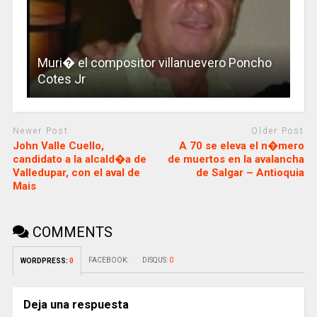
Muri� el compositor villanuevero Poncho
Cotes Jr
Newer Post
Older Post
John Valle Cuello,
A 70 se eleva el n�mero
candidato a la alcald�a de
de muertos en la avalancha
Valledupar, con el aval de
de Salgar – Antioquia
Mais
COMMENTS
FACEBOOK:
DISQUS:
0
WORDPRESS:
0
Deja una respuesta