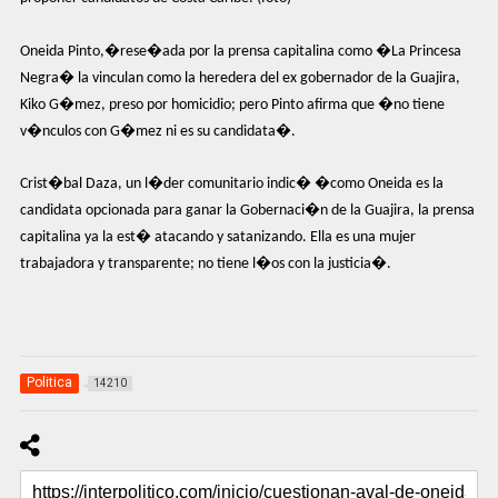
Oneida Pinto,�rese�ada por la prensa capitalina como �La Princesa
Negra� la vinculan como la heredera del ex gobernador de la Guajira,
Kiko G�mez, preso por homicidio; pero Pinto afirma que �no tiene
v�nculos con G�mez ni es su candidata�.
Crist�bal Daza, un l�der comunitario indic� �como Oneida es la
candidata opcionada para ganar la Gobernaci�n de la Guajira, la prensa
capitalina ya la est� atacando y satanizando. Ella es una mujer
trabajadora y transparente; no tiene l�os con la justicia�.
Politica
14210