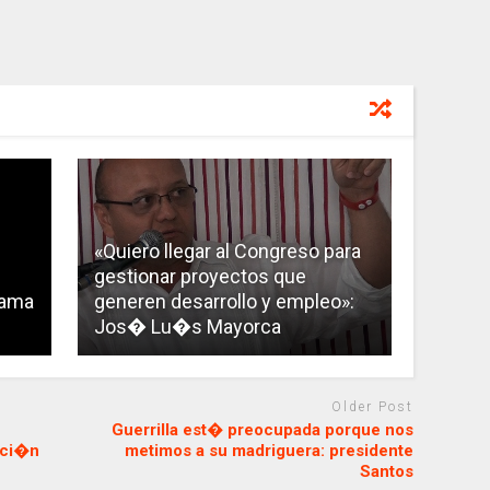
«Quiero llegar al Congreso para
gestionar proyectos que
sama
generen desarrollo y empleo»:
Jos� Lu�s Mayorca
Older Post
Guerrilla est� preocupada porque nos
cci�n
metimos a su madriguera: presidente
Santos