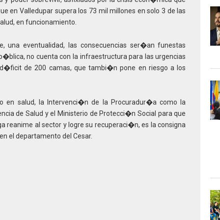
que en Valledupar supera los 73 mil millones en solo 3 de las
 Salud, en funcionamiento.
e, una eventualidad, las consecuencias ser�an funestas
p�blica, no cuenta con la infraestructura para las urgencias
 d�ficit de 200 camas, que tambi�n pone en riesgo a los
o en salud, la Intervenci�n de la Procuradur�a como la
encia de Salud y el Ministerio de Protecci�n Social para que
iga reanime al sector y logre su recuperaci�n, es la consigna
. en el departamento del Cesar.