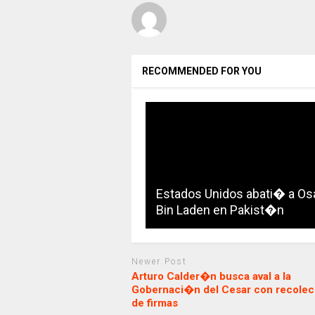
RECOMMENDED FOR YOU
Estados Unidos abati� a O
Bin Laden en Pakist�n
Newer Post
Arturo Calder�n busca aval a la
Gobernaci�n del Cesar con recole
de firmas