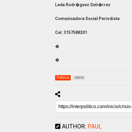
Leda Rodr�guez Guti�rrez
Comunicadora Social Periodista
Cel. 3157588201
�
�
Politica
14210
AUTHOR:
PAUL