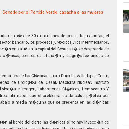
l Senado por el Partido Verde, capacita a las mujeres
euda de m�s de 80 mil millones de pesos, bajas tarifas, el
sector bancario, los procesos jur�dicos y los intermediarios,
nci�n en salud en la capital del Cesar, as� se desprende de
as cl�nicas, centros de atenci�n y diagn�stico unidos de
ntantes de las Cl�nicas Laura Daniela, Valledupar, Cesar,
edad de Urolog�a del Cesar, Medicina Nuclear, Instituto
adiolog�a e Imagen, Laboratorios Cl�nicos, Hemocentro Y
tros, afirmaron que el problema es de salud p�blica por
trabajo a media m�quina que se presenta en las cl�nicas
�n al borde del cierre las cl�nicas si no hay inyecci�n de
s y poder sobrevivir, asfixiados por la crisis econ�mica que