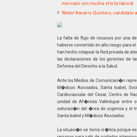
mercado con mucha oferta laboral
Wilder Navarro Quintero, candidato a
La falta de flujo de recursos por una d
haberse convertido en alto riesgo para el 
han hecho colapsar la Red privada de ate
las declaraciones de los gerentes de l
Defensa del Derecho a la Salud.
Ante los Medios de Comunicaci�n represe
M�dicos Asociados, Santa Isabel, Soci
Cardiovascular del Cesar, Centro de R
unidad de Af�resis Valledupar entre o
saturaci�n del �rea de urgencia y el 
Santa Isabel y M�dicos Asociados.
La situaci�n se torna cr�tica porque est
recursos para salir de cuidados intensivo