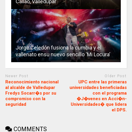
Callao, Valledupar
Jorge Celedón fusiona la cumbia y el
vallenato ensu nuevo sencillo ‘Mi Locura’
Newer Post
Older Post
Reconocimiento nacional
UPC entre las primeras
al alcalde de Valledupar
universidades beneficiadas
Fredys Socarr�s por su
con el programa
compromiso con la
�J�venes en Acci�n-
seguridad
Universidades� que lidera
el DPS.
COMMENTS