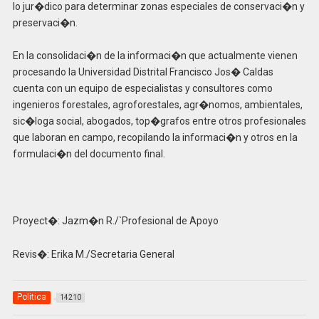
lo jur�dico para determinar zonas especiales de conservaci�n y
preservaci�n.
En la consolidaci�n de la informaci�n que actualmente vienen
procesando la Universidad Distrital Francisco Jos� Caldas
cuenta con un equipo de especialistas y consultores como
ingenieros forestales, agroforestales, agr�nomos, ambientales,
sic�loga social, abogados, top�grafos entre otros profesionales
que laboran en campo, recopilando la informaci�n y otros en la
formulaci�n del documento final.
Proyect�: Jazm�n R./`Profesional de Apoyo
Revis�: Erika M./Secretaria General
Politica
14210