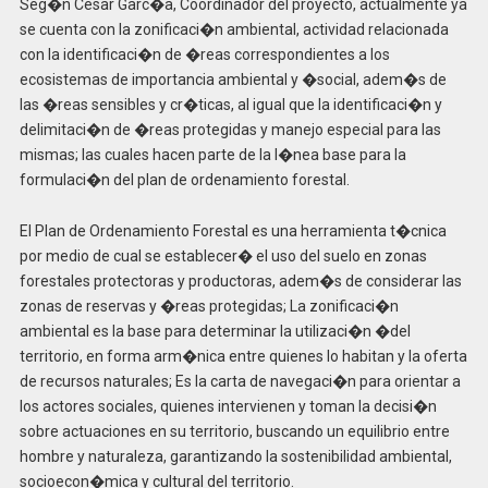
Seg�n Cesar Garc�a, Coordinador del proyecto, actualmente ya
se cuenta con la zonificaci�n ambiental, actividad relacionada
con la identificaci�n de �reas correspondientes a los
ecosistemas de importancia ambiental y �social, adem�s de
las �reas sensibles y cr�ticas, al igual que la identificaci�n y
delimitaci�n de �reas protegidas y manejo especial para las
mismas; las cuales hacen parte de la l�nea base para la
formulaci�n del plan de ordenamiento forestal.
El Plan de Ordenamiento Forestal es una herramienta t�cnica
por medio de cual se establecer� el uso del suelo en zonas
forestales protectoras y productoras, adem�s de considerar las
zonas de reservas y �reas protegidas; La zonificaci�n
ambiental es la base para determinar la utilizaci�n �del
territorio, en forma arm�nica entre quienes lo habitan y la oferta
de recursos naturales; Es la carta de navegaci�n para orientar a
los actores sociales, quienes intervienen y toman la decisi�n
sobre actuaciones en su territorio, buscando un equilibrio entre
hombre y naturaleza, garantizando la sostenibilidad ambiental,
socioecon�mica y cultural del territorio.