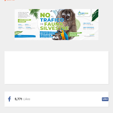
5,771
Likes
Like