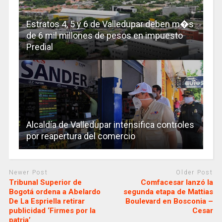
Estratos 4, 5 y 6 de Valledupar deben m�s
de 6 mil millones de pesos en impuesto
Predial
Alcaldía de Valledupar intensifica controles
por reapertura del comercio
Newer Post
Older Post
Tribunal Superior de
Comfacesar lanzó la
Bogotá ordena a Abelardo
segunda etapa de Mattias
De La Espriella retirar
Boulevard en Bosconia –
publicidad ‘Firmes por la
Cesar
patria’