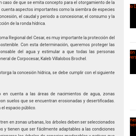
 caso de que se emita concepto para el otorgamiento de la
en cuenta aspectos importantes como la siembra de especies
concesión, el caudal y periodo a concesionar, el consumo y la
ción de la ronda hídrica.
ma Regional del Cesar, es muy importante la protección del
 sostenible. Con esta determinación, queremos proteger las
ponsable del agua y estimular a que todas las personas
neral de Corpocesar, Kaleb Villalobos Brochel.
torga la concesión hídrica, se debe cumplir con el siguiente
do en cuenta a las áreas de nacimientos de agua, zonas
con suelos que se encuentran erosionadas y desertificadas.
el espacio público.
entren en zonas urbanas, los árboles deben ser seleccionados
s y tienen que ser fácilmente adaptables a las condiciones
eccionarse los árboles de especies maderables y nativos que