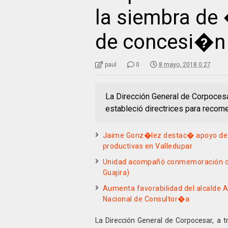
la siembra de
de concesi�n
paul
0
8 mayo, 2018 0:27
La Dirección General de Corpocesa
estableció directrices para recom
Jaime Gonz�lez destac� apoyo de C
productivas en Valledupar
Unidad acompañó conmemoración de l
Guajira)
Aumenta favorabilidad del alcalde
Nacional de Consultor�a
La Dirección General de Corpocesar, a tr