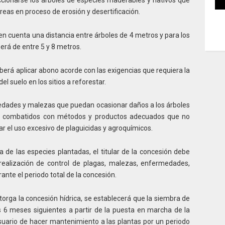
eas en proceso de erosión y desertificación.
en cuenta una distancia entre árboles de 4 metros y para los
será de entre 5 y 8 metros.
eberá aplicar abono acorde con las exigencias que requiera la
el suelo en los sitios a reforestar.
edades y malezas que puedan ocasionar daños a los árboles
r combatidos con métodos y productos adecuados que no
r el uso excesivo de plaguicidas y agroquímicos.
ia de las especies plantadas, el titular de la concesión debe
realización de control de plagas, malezas, enfermedades,
rante el periodo total de la concesión.
otorga la concesión hídrica, se establecerá que la siembra de
s 6 meses siguientes a partir de la puesta en marcha de la
usuario de hacer mantenimiento a las plantas por un periodo