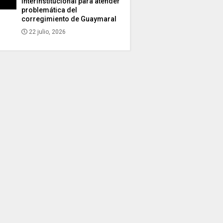
interinstitucional para atender
problemática del
corregimiento de Guaymaral
22 julio, 2026