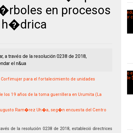
 �rboles en procesos
 h�drica
r, a través de la resolución 0238 de 2018,
endar el n&ua
orfimujer para el fortalecimiento de unidades
os 19 años de la toma guerrillera en Urumita (La
 Augusto Ram�rez Uh�a, seg�n encuesta del Centro
avés de la resolución 0238 de 2018, estableció directrices