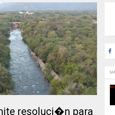
MÁ
ite resoluci�n para