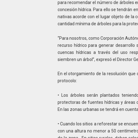
para recomendar el número de árboles en
concesión hídrica. Para ello se tendrán 
nativas acorde con el lugar objeto de la 
cantidad mínima de árboles para la protec
“Para nosotros, como Corporación Autóno
recurso hídrico para generar desarrollo
cuencas hídricas a través del uso res
siembren un árbol”, expresó el Director Ge
En el otorgamiento de la resolución que o
protocolo:
• Los árboles serán plantados tenien
protectoras de fuentes hídricas y áreas 
En las zonas urbanas se tendrá en cuenta 
• Cuando los sitios a reforestar se encu
con una altura no menor a 50 centímetro
de la zona. En sitios rurales, deben sel