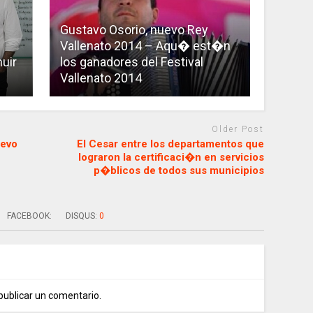
Gustavo Osorio, nuevo Rey
Vallenato 2014 – Aqu� est�n
nuir
los ganadores del Festival
Vallenato 2014
Older Post
uevo
El Cesar entre los departamentos que
lograron la certificaci�n en servicios
p�blicos de todos sus municipios
FACEBOOK:
DISQUS:
0
publicar un comentario.