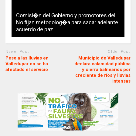
Comisi�n del Gobierno y promotores del
No fijan metodolog�a para sacar adelante
acuerdo de paz
Newer Post
Older Post
Pese a las lluvias en
Municipio de Valledupar
Valledupar no se ha
declara calamidad pública
afectado el servicio
y cierra balnearios por
creciente de ríos y lluvias
intensas