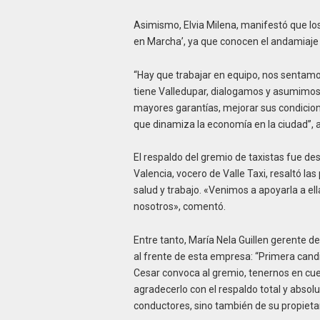
Asimismo, Elvia Milena, manifestó que los 
en Marcha’, ya que conocen el andamiaje s
“Hay que trabajar en equipo, nos sentam
tiene Valledupar, dialogamos y asumimos 
mayores garantías, mejorar sus condicione
que dinamiza la economía en la ciudad”, 
El respaldo del gremio de taxistas fue d
Valencia, vocero de Valle Taxi, resaltó la
salud y trabajo. «Venimos a apoyarla a e
nosotros», comentó.
Entre tanto, María Nela Guillen gerente de
al frente de esta empresa: “Primera cand
Cesar convoca al gremio, tenernos en cu
agradecerlo con el respaldo total y abso
conductores, sino también de su propietar