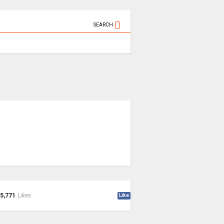
SEARCH
5,771
Likes
Like