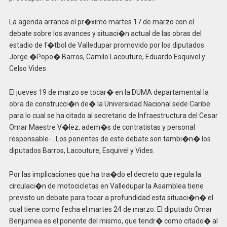
La agenda arranca el pr�ximo martes 17 de marzo con el
debate sobre los avances y situaci�n actual de las obras del
estadio de f�tbol de Valledupar promovido por los diputados
Jorge �Popo� Barros, Camilo Lacouture, Eduardo Esquivel y
Celso Vides
El jueves 19 de marzo se tocar� en la DUMA departamental la
obra de construcci�n de� la Universidad Nacional sede Caribe
para lo cual se ha citado al secretario de Infraestructura del Cesar
Omar Maestre V�lez, adem�s de contratistas y personal
responsable- . Los ponentes de este debate son tambi�n� los
diputados Barros, Lacouture, Esquivel y Vides.
Por las implicaciones que ha tra�do el decreto que regula la
circulaci�n de motocicletas en Valledupar la Asamblea tiene
previsto un debate para tocar a profundidad esta situaci�n� el
cual tiene como fecha el martes 24 de marzo. El diputado Omar
Benjumea es el ponente del mismo, que tendr� como citado� al