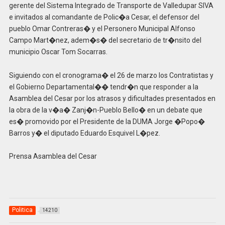
gerente del Sistema Integrado de Transporte de Valledupar SIVA
e invitados al comandante de Polic�a Cesar, el defensor del
pueblo Omar Contreras� y el Personero Municipal Alfonso
Campo Mart�nez, adem�s� del secretario de tr�nsito del
municipio Oscar Tom Socarras.
Siguiendo con el cronograma� el 26 de marzo los Contratistas y
el Gobierno Departamental�� tendr�n que responder a la
Asamblea del Cesar por los atrasos y dificultades presentados en
la obra de la v�a� Zanj�n-Pueblo Bello� en un debate que
es� promovido por el Presidente de la DUMA Jorge �Popo�
Barros y� el diputado Eduardo Esquivel L�pez.
Prensa Asamblea del Cesar
Politica
14210