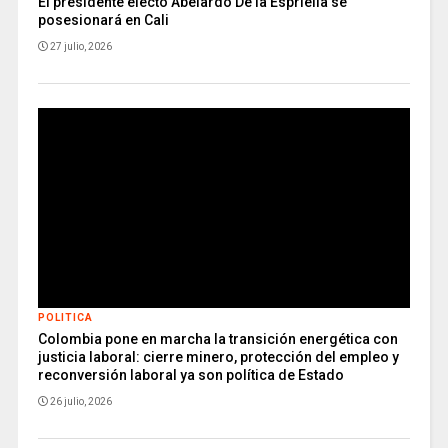
El presidente electo Abelardo De la Espriella se
posesionará en Cali
27 julio, 2026
POLITICA
Colombia pone en marcha la transición energética con
justicia laboral: cierre minero, protección del empleo y
reconversión laboral ya son política de Estado
26 julio, 2026