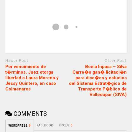
Newer Post
Older Post
Por vencimiento de
Boma Inpasa – Silva
t�rminos, Juez otorga
Carre�o gan� licitaci�n
libertad a Laura Moreno y
para dise�os y estudios
Jessy Quintero, en caso
del Sistema Estrat�gico de
Colmenares
Transporte P�blico de
Valledupar (SIVA)
COMMENTS
FACEBOOK:
DISQUS:
0
WORDPRESS:
0