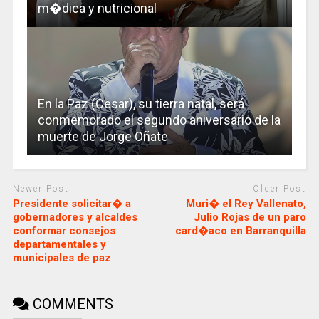
m�dica y nutricional
En la Paz (Cesar), su tierra natal, será
conmemorado el segundo aniversario de la
muerte de Jorge Oñate
Newer Post
Older Post
Presidente solicitar� a
Muri� el Rey Vallenato,
gobernadores y alcaldes
Julio Rojas de un paro
conformar consejos
card�aco en Barranquilla
departamentales y
municipales de paz
COMMENTS