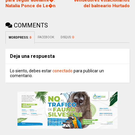
para seguir adelante�:
vendedores estacionarios
Natalia Ponce de Le�n
del balneario Hurtado
COMMENTS
FACEBOOK:
DISQUS:
0
WORDPRESS:
0
Deja una respuesta
Lo siento, debes estar
conectado
para publicar un
comentario.