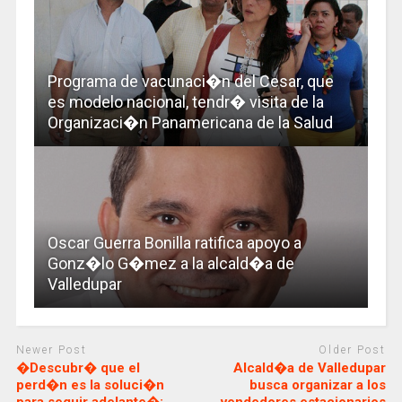
Programa de vacunaci�n del Cesar, que
es modelo nacional, tendr� visita de la
Organizaci�n Panamericana de la Salud
Oscar Guerra Bonilla ratifica apoyo a
Gonz�lo G�mez a la alcald�a de
Valledupar
Newer Post
Older Post
�Descubr� que el
Alcald�a de Valledupar
perd�n es la soluci�n
busca organizar a los