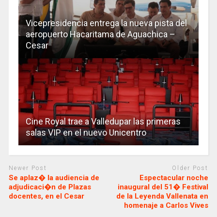
Vicepresidencia entrega la nueva pista del
aeropuerto Hacaritama de Aguachica –
Cesar
Cine Royal trae a Valledupar las primeras
salas VIP en el nuevo Unicentro
Newer Post
Older Post
Se aplaz� la audiencia de
Espectacular noche
adjudicaci�n de Plazas
inaugural del 51� Festival
docentes, en el Cesar
de la Leyenda Vallenata en
homenaje a Carlos Vives