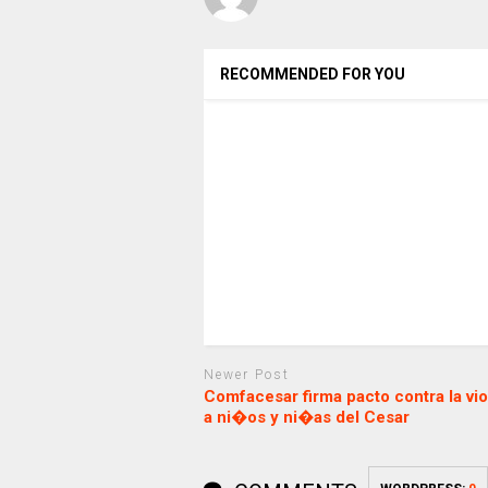
RECOMMENDED FOR YOU
Newer Post
Comfacesar firma pacto contra la vio
a ni�os y ni�as del Cesar