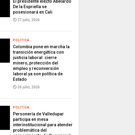
El presidente electo Abelardo
De la Espriella se
posesionará en Cali
27 julio, 2026
POLITICA
Colombia pone en marcha la
transición energética con
justicia laboral: cierre
minero, protección del
empleo y reconversión
laboral ya son política de
Estado
26 julio, 2026
POLITICA
Personería de Valledupar
participa en mesa
interinstitucional para atender
problemática del