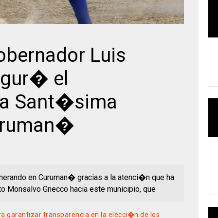
obernador Luis
gur� el
 la Sant�sima
Curuman�
nerando en Curuman� gracias a la atenci�n que ha
to Monsalvo Gnecco hacia este municipio, que
a garantizar transparencia en la elecci�n de los