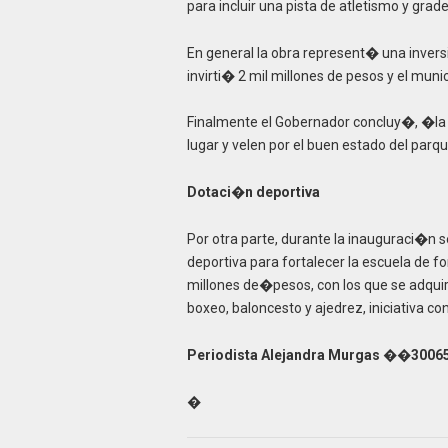
para incluir una pista de atletismo y gr
En general la obra represent� una invers
invirti� 2 mil millones de pesos y el muni
Finalmente el Gobernador concluy�, �la 
lugar y velen por el buen estado del parq
Dotaci�n deportiva
Por otra parte, durante la inauguraci�n
deportiva para fortalecer la escuela de 
millones de�pesos, con los que se adquir
boxeo, baloncesto y ajedrez, iniciativa co
Periodista Alejandra Murgas ��3006
�