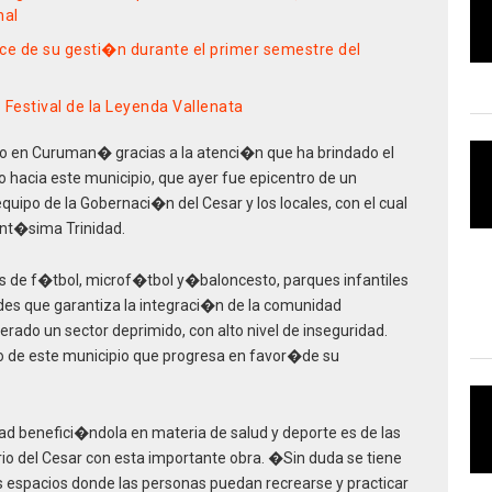
nal
e de su gesti�n durante el primer semestre del
 Festival de la Leyenda Vallenata
 en Curuman� gracias a la atenci�n que ha brindado el
hacia este municipio, que ayer fue epicentro de un
quipo de la Gobernaci�n del Cesar y los locales, con el cual
ant�sima Trinidad.
de f�tbol, microf�tbol y�baloncesto, parques infantiles
ades que garantiza la integraci�n de la comunidad
rado un sector deprimido, con alto nivel de inseguridad.
o de este municipio que progresa en favor�de su
dad benefici�ndola en materia de salud y deporte es de las
io del Cesar con esta importante obra. �Sin duda se tiene
os espacios donde las personas puedan recrearse y practicar