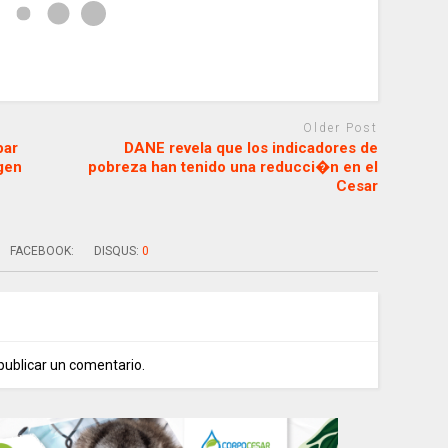
Older Post
par
DANE revela que los indicadores de
gen
pobreza han tenido una reducci�n en el
Cesar
FACEBOOK:
DISQUS:
0
publicar un comentario.