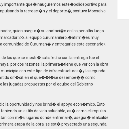
 muy importante que�inauguremos este�polideportivo para
mpulsando la recreaci�n y el deporte�, sostuvo Monsalvo.
rnador, quien asegur� su anotaci�n en los penaltis luego
 marcador 2-2 al equipo curumanilero,�afirm�es muy
 la comunidad de Curuman� y entregarles este escenario».
de los que se mostr� satisfecho con la entrega fue el
a, por dos razones, la primera�tiene que ver con la obra
su municipio con este tipo de infraestructuras�y la segunda
n partido dif�cil, en el que��l�se desempe�� como
de las jugadas propuestas por el equipo del Gobierno
io la oportunidad y nos brind� el apoyo econ�mico. Esto
 teniendo un estilo de vida saludable, as� como el impulso
entan con m�s lugares donde entrenar�, asegur� el alcalde
imera etapa de la obra, se est� proyectado una segunda,