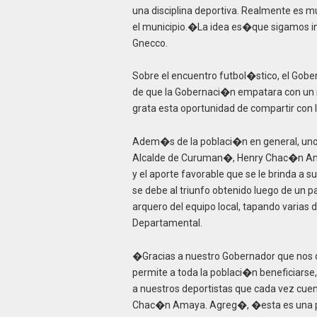
una disciplina deportiva. Realmente es
el municipio.�La idea es�que sigamos i
Gnecco.
Sobre el encuentro futbol�stico, el Gobe
de que la Gobernaci�n empatara con un
grata esta oportunidad de compartir con
Adem�s de la poblaci�n en general, uno 
Alcalde de Curuman�, Henry Chac�n Amay
y el aporte favorable que se le brinda a 
se debe al triunfo obtenido luego de u
arquero del equipo local, tapando varias 
Departamental.
�Gracias a nuestro Gobernador que nos d
permite a toda la poblaci�n beneficiarse,
a nuestros deportistas que cada vez cu
Chac�n Amaya. Agreg�, �esta es una pr