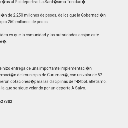
ader�as al Polideportivo La Sant�sima Trinidad�.
i�n de 2.250 millones de pesos, de los que la Gobernaci�n
cipio 250 millones de pesos.
idea es que la comunidad y las autoridades acojan este
ue�.
 se hizo entrega de una importante implementaci�n
formaci�n del municipio de Curuman�, con un valor de 52
ieron dotaciones�para las disciplinas de f�tbol, atletismo,
n la que se sigue velando por un deporte A Salvo.
527302