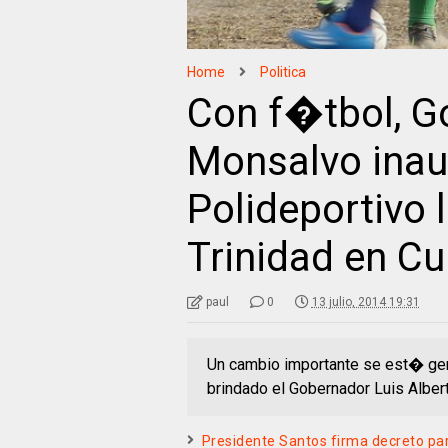
Home
Politica
Con f�tbol, G
Monsalvo inau
Polideportivo
Trinidad en 
paul
0
13 julio, 2014 19:31
Un cambio importante se est� ge
brindado el Gobernador Luis Alber
Presidente Santos firma decreto par