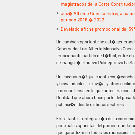
magistrados de la Corte Constitucio
Jos� Alfredo Gnecco entrega balanc
periodo 2018 � 2022
Develado afiche promocional del 59°
Un cambio importante se est� generando
Gobernador Luis Alberto Monsalvo Gnecco 
emocionante partido de f�tbol, entre el e
se inaugur� el nuevo Polideportivo La S
Un escenario�?que cuenta con�canchas 
y biosaludables, ciclov�a, y otras cualid
curumanilense en lo que antes era conside
Realidad que ahora hace parte del pasad
poblaci�n desde distintos sectores.
Entre tanto, la integraci�n de la comuni
principales apuestas del primer mandatar
que garantizar en todos los municipios l