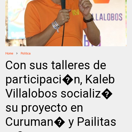
Home
Politica
Con sus talleres de
participaci�n, Kaleb
Villalobos socializ�
su proyecto en
Curuman� y Pailitas