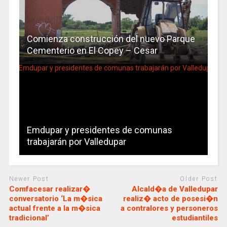
Comienza construcción del nuevo Parque
Cementerio en El Copey – Cesar
Emdupar y presidentes de comunas
trabajarán por Valledupar
Newer Post
Older Post
Comfacesar realizar�
Alcald�a de Valledupar
conversatorio ‘La m�sica
realiz� acto de posesi�n
actual frente a la m�sica
a contralores y personeros
tradicional’
estudiantiles