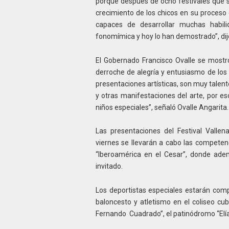
porque después de ocho festivales que 
crecimiento de los chicos en su proces
capaces de desarrollar muchas habili
fonomímica y hoy lo han demostrado”, dijo
El Gobernado Francisco Ovalle se mostró
derroche de alegría y entusiasmo de los 
presentaciones artísticas, son muy talento
y otras manifestaciones del arte, por 
niños especiales”, señaló Ovalle Angarita.
Las presentaciones del Festival Valle
viernes se llevarán a cabo las competenc
“Iberoamérica en el Cesar”, donde ade
invitado.
Los deportistas especiales estarán compit
baloncesto y atletismo en el coliseo cub
Fernando Cuadrado”, el patinódromo “Elía