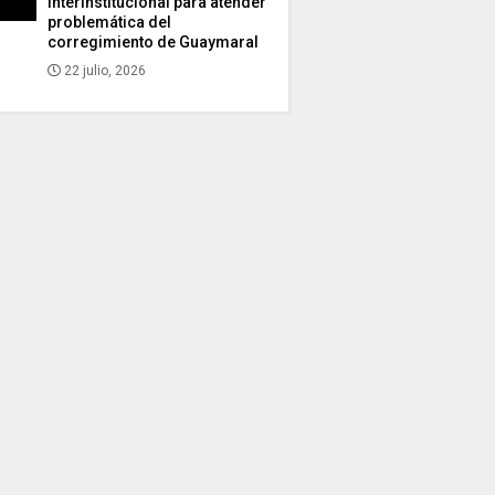
interinstitucional para atender
problemática del
corregimiento de Guaymaral
22 julio, 2026