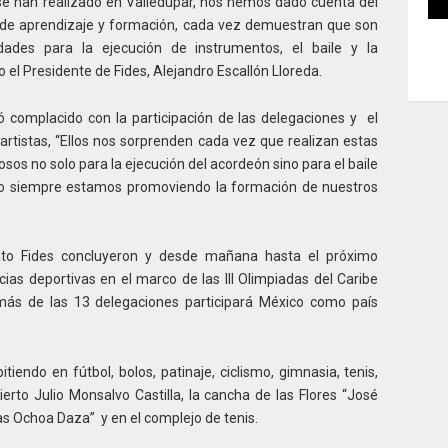
se han realizado en Valledupar, nos hemos dado cuenta del
o de aprendizaje y formación, cada vez demuestran que son
dades para la ejecución de instrumentos, el baile y la
 el Presidente de Fides, Alejandro Escallón Lloreda.
 complacido con la participación de las delegaciones y el
artistas, “Ellos nos sorprenden cada vez que realizan estas
sos no solo para la ejecución del acordeón sino para el baile
eso siempre estamos promoviendo la formación de nuestros
nato Fides concluyeron y desde mañana hasta el próximo
ias deportivas en el marco de las III Olimpiadas del Caribe
más de las 13 delegaciones participará México como país
iendo en fútbol, bolos, patinaje, ciclismo, gimnasia, tenis,
ierto Julio Monsalvo Castilla, la cancha de las Flores “José
s Ochoa Daza” y en el complejo de tenis.