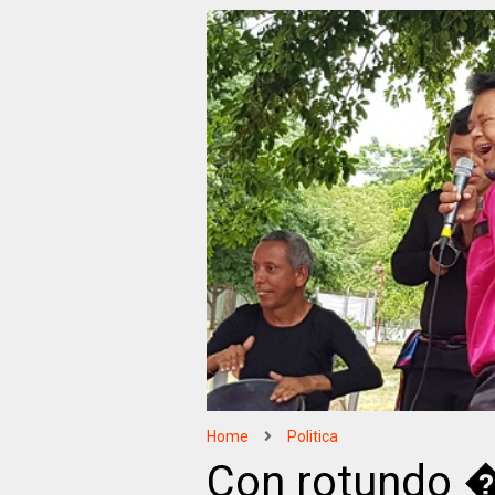
Home
Politica
Con rotundo �