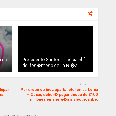
a en
Presidente Santos anuncia el fin
del fen�meno de La Ni�a
Older Post
dupar
Por orden de juez apartahotel en La Loma
os
– Cesar, deber� pagar deuda de $100
millones en energ�a a Electricaribe.