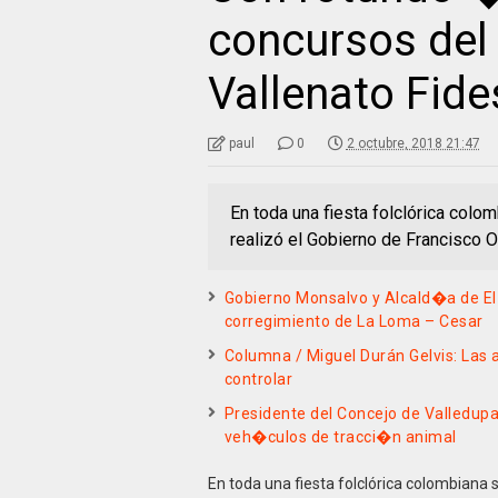
concursos del V
Vallenato Fide
paul
0
2 octubre, 2018 21:47
En toda una fiesta folclórica colom
realizó el Gobierno de Francisco O
Gobierno Monsalvo y Alcald�a de El
corregimiento de La Loma – Cesar
Columna / Miguel Durán Gelvis: Las a
controlar
Presidente del Concejo de Valledup
veh�culos de tracci�n animal
En toda una fiesta folclórica colombiana s