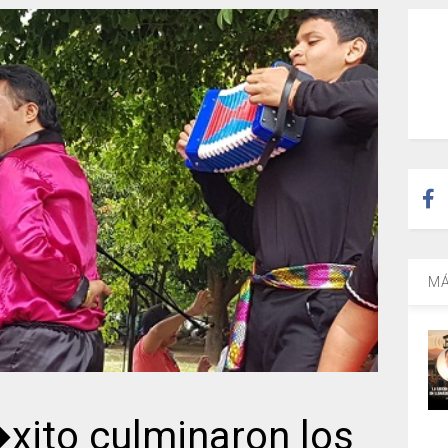
MÁ
xito culminaron los